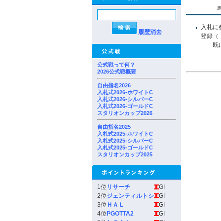
入札に
履歴消去
登録（
既にユ
公式戦って何？
2026公式戦概要
自由指名2026
入札式2026-ホワイトC
入札式2026-シルバーC
入札式2026-ゴールドC
スタリオンカップ2026
自由指名2025
入札式2025-ホワイトC
入札式2025-シルバーC
入札式2025-ゴールドC
スタリオンカップ2025
1位
リサーチ
GI
2位
ジェンティルトシ
GI
3位
ＨＡＬ
GI
4位
PGOTTA2
GI