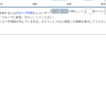
馬名
馬齢
血統
厩舎
0件ヒット
/0ページ
参加するには
グループTOP
からユーザー
「グループに参加」ボタン）してください。
ーザ登録が済んでいる方は、ログインしてから再度この画面を表示してくださ