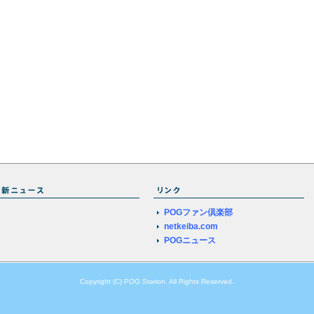
POGファン倶楽部
netkeiba.com
POGニュース
Copyright (C) POG Starion. All Rights Reserved.