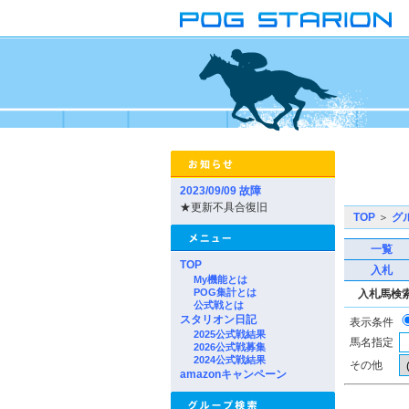
2023/09/09 故障
★更新不具合復旧
TOP
＞
グ
一覧
TOP
入札
My機能とは
POG集計とは
入札馬検
公式戦とは
スタリオン日記
表示条件
2025公式戦結果
馬名指定
2026公式戦募集
2024公式戦結果
その他
amazonキャンペーン