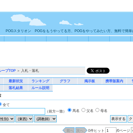
POGスタリオン POGをもうやってる方、POGをやってみたい方、無料で簡
ループTOP
＞ 入札・落札
最新状況
ランキング
グラフ
掲示板
携帯版案内
落札結果
ルール説明
索
全て
馬名
父名
母名
（前方一致）
0件ヒット
/0ページ