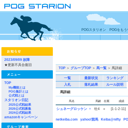
POGスタリオン POGをも
2023/09/09 故障
★更新不具合復旧
TOP
＞
グループTOP
＞
馬一覧
＞ 馬詳細
一覧
最新状況
ランキング
TOP
入札
落札結果
ルール説明
My機能とは
POG集計とは
馬詳細
公式戦とは
スタリオン日記
馬名
馬齢
在厩
成績
2025公式戦結果
2026公式戦募集
シュネーグロッケン
▼
牡4
○
[1-1-2-11]
2024公式戦結果
amazonキャンペーン
netkeiba.com
yahoo!競馬
Keiba@nifty
PO