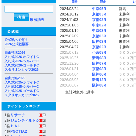
日時
競走
レ
2024/08/24
中京05R
新馬
2024/10/12
京都03R
未勝利
履歴消去
2024/11/03
京都02R
未勝利
2025/01/05
中京02R
未勝利
2025/01/19
中京03R
未勝利
2025/02/09
京都03R
未勝利
公式戦って何？
2025/04/05
阪神03R
未勝利
2026公式戦概要
2025/04/27
京都02R
未勝利
2025/07/12
小倉08R
５００万
自由指名2026
入札式2026-ホワイトC
2025/10/25
新潟08R
５００万
入札式2026-シルバーC
2025/12/20
阪神07R
５００万
入札式2026-ゴールドC
2026/01/31
京都08R
５００万
スタリオンカップ2026
2026/04/04
阪神06R
５００万
自由指名2025
2026/05/03
新潟12R
５００万
入札式2025-ホワイトC
2026/06/07
阪神08R
５００万
入札式2025-シルバーC
入札式2025-ゴールドC
集計対象外は薄字
スタリオンカップ2025
1位
リサーチ
GI
2位
ジェンティルトシ
GI
3位
ＨＡＬ
GI
4位
PGOTTA2
GI