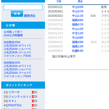
日時
競走
2025/01/11
中山05R
新馬
2025/03/01
中山07R
５０
履歴消去
2025/03/22
中山11R
GⅢ
フラ
2025/06/29
福島08R
５０
2025/07/12
福島07R
５０
2025/09/14
中山12R
５０
公式戦って何？
2025/12/14
中京12R
５０
2026公式戦概要
2025/12/27
中山08R
５０
2026/04/11
福島09R
特別
浄土
自由指名2026
入札式2026-ホワイトC
2026/04/25
福島12R
５０
入札式2026-シルバーC
2026/08/02
札幌04R
５０
入札式2026-ゴールドC
スタリオンカップ2026
集計対象外は薄字
自由指名2025
入札式2025-ホワイトC
入札式2025-シルバーC
入札式2025-ゴールドC
スタリオンカップ2025
1位
リサーチ
GI
2位
ジェンティルトシ
GI
3位
ＨＡＬ
GI
4位
PGOTTA2
GI