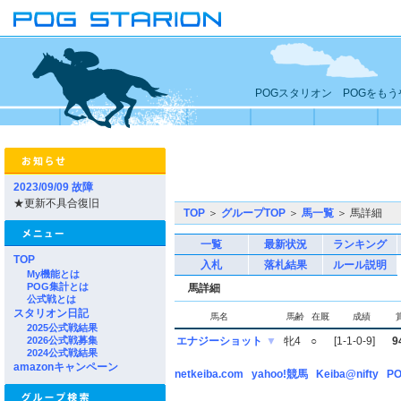
POGスタリオン POGをも
2023/09/09 故障
★更新不具合復旧
TOP
＞
グループTOP
＞
馬一覧
＞ 馬詳細
一覧
最新状況
ランキング
TOP
入札
落札結果
ルール説明
My機能とは
POG集計とは
馬詳細
公式戦とは
スタリオン日記
馬名
馬齢
在厩
成績
2025公式戦結果
2026公式戦募集
エナジーショット
▼
牝4
○
[1-1-0-9]
9
2024公式戦結果
amazonキャンペーン
netkeiba.com
yahoo!競馬
Keiba@nifty
PO