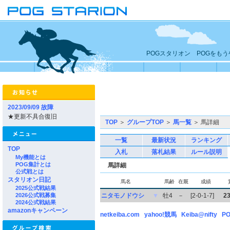
POGスタリオン POGをも
2023/09/09 故障
★更新不具合復旧
TOP
＞
グループTOP
＞
馬一覧
＞ 馬詳細
一覧
最新状況
ランキング
TOP
入札
落札結果
ルール説明
My機能とは
POG集計とは
馬詳細
公式戦とは
スタリオン日記
馬名
馬齢
在厩
成績
2025公式戦結果
2026公式戦募集
ニタモノドウシ
▼
牡4
－
[2-0-1-7]
2
2024公式戦結果
amazonキャンペーン
netkeiba.com
yahoo!競馬
Keiba@nifty
PO