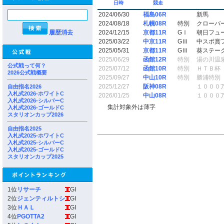
日時
競走
2024/06/30
福島06R
新馬
2024/08/18
札幌08R
特別
クローバ
履歴消去
2024/12/15
京都11R
GⅠ
朝日フュ
2025/03/22
中京11R
GⅢ
中スポ賞
2025/05/31
京都11R
GⅢ
葵ステー
2025/06/29
函館12R
特別
湯の川温
公式戦って何？
2025/07/12
函館10R
特別
ＨＴＢ杯
2026公式戦概要
2025/09/27
中山10R
特別
勝浦特別
2025/12/27
阪神08R
１０００
自由指名2026
入札式2026-ホワイトC
2026/01/25
中山08R
１０００
入札式2026-シルバーC
集計対象外は薄字
入札式2026-ゴールドC
スタリオンカップ2026
自由指名2025
入札式2025-ホワイトC
入札式2025-シルバーC
入札式2025-ゴールドC
スタリオンカップ2025
1位
リサーチ
GI
2位
ジェンティルトシ
GI
3位
ＨＡＬ
GI
4位
PGOTTA2
GI