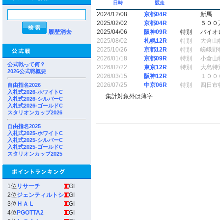
日時
競走
2024/12/08
京都04R
新馬
2025/02/02
京都04R
５００
履歴消去
2025/04/06
阪神09R
特別
バイオ
2025/08/02
札幌12R
特別
大倉山
2025/10/26
京都12R
特別
嵯峨野
2026/01/18
京都09R
特別
小倉山
公式戦って何？
2026/02/22
東京12R
特別
大島特
2026公式戦概要
2026/03/15
阪神12R
１００
2026/07/25
中京06R
特別
四日市
自由指名2026
入札式2026-ホワイトC
集計対象外は薄字
入札式2026-シルバーC
入札式2026-ゴールドC
スタリオンカップ2026
自由指名2025
入札式2025-ホワイトC
入札式2025-シルバーC
入札式2025-ゴールドC
スタリオンカップ2025
1位
リサーチ
GI
2位
ジェンティルトシ
GI
3位
ＨＡＬ
GI
4位
PGOTTA2
GI