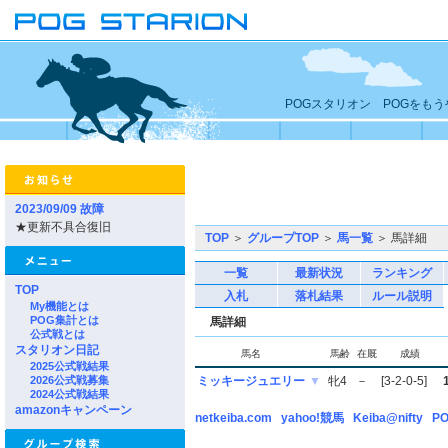
POGスタリオン POGをも
2023/09/09 故障
★更新不具合復旧
TOP
＞
グループTOP
＞
馬一覧
＞ 馬詳細
一覧
最新状況
ランキング
TOP
入札
落札結果
ルール説明
My機能とは
POG集計とは
馬詳細
公式戦とは
スタリオン日記
馬名
馬齢
在厩
成績
2025公式戦結果
2026公式戦募集
ミッキージュエリー
▼
牝4
－
[3-2-0-5]
2024公式戦結果
amazonキャンペーン
netkeiba.com
yahoo!競馬
Keiba@nifty
PO