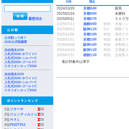
日時
競走
2024/10/20
京都04R
新馬
2025/02/16
京都06R
未勝利
履歴消去
2025/05/11
京都07R
５００万
2025/07/13
函館09R
特別
北海ハン
2025/09/14
阪神11R
GⅡ
関西ＴＶ
2025/11/08
京都10R
特別
清水ステ
公式戦って何？
2026/01/11
京都10R
特別
新春ステ
2026公式戦概要
2026/03/08
阪神10R
特別
岸和田ス
2026/04/19
阪神11R
特別
立雲峡ス
自由指名2026
入札式2026-ホワイトC
2026/07/11
函館11R
特別
五稜郭ス
入札式2026-シルバーC
集計対象外は薄字
入札式2026-ゴールドC
スタリオンカップ2026
自由指名2025
入札式2025-ホワイトC
入札式2025-シルバーC
入札式2025-ゴールドC
スタリオンカップ2025
1位
リサーチ
GI
2位
ジェンティルトシ
GI
3位
ＨＡＬ
GI
4位
PGOTTA2
GI