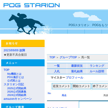
POGスタリオン POGをも
2023/09/09 故障
★更新不具合復旧
TOP
＞
グループTOP
＞ 馬一覧
一覧
最新状況
ランキング
TOP
入札
落札結果
ルール説明
My機能とは
POG集計とは
マイスター
プロフィール
公式戦とは
スタリオン日記
2025公式戦結果
2026公式戦募集
No
2024公式戦結果
馬名
馬
amazonキャンペーン