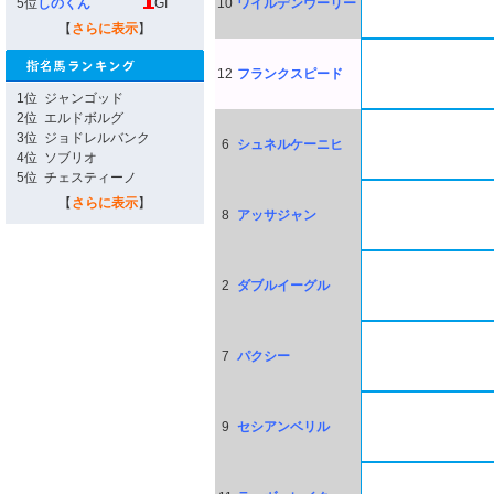
5位
しのくん
GI
10
ワイルデンウーリー
【
さらに表示
】
12
フランクスピード
1位
ジャンゴッド
2位
エルドボルグ
3位
ジョドレルバンク
6
シュネルケーニヒ
4位
ソブリオ
5位
チェスティーノ
【
さらに表示
】
8
アッサジャン
2
ダブルイーグル
7
パクシー
9
セシアンベリル