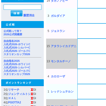
14
タガノアビー
履歴消去
3
ガルダイア
5
ジョスラン
公式戦って何？
2026公式戦概要
自由指名2026
入札式2026-ホワイトC
15
アタラシイカドデニ
入札式2026-シルバーC
入札式2026-ゴールドC
スタリオンカップ2026
自由指名2025
13
モンタルチーノ
入札式2025-ホワイトC
入札式2025-シルバーC
入札式2025-ゴールドC
スタリオンカップ2025
4
カロローザ
1位
リサーチ
GI
1
レッドシュテルン
2位
ジェンティルトシ
GI
3位
ＨＡＬ
GI
4位
PGOTTA2
GI