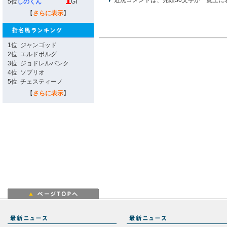
近況コメントは、先頭30文字が一覧上に
5位
しのくん
GI
【
さらに表示
】
1位
ジャンゴッド
2位
エルドボルグ
3位
ジョドレルバンク
4位
ソブリオ
5位
チェスティーノ
【
さらに表示
】