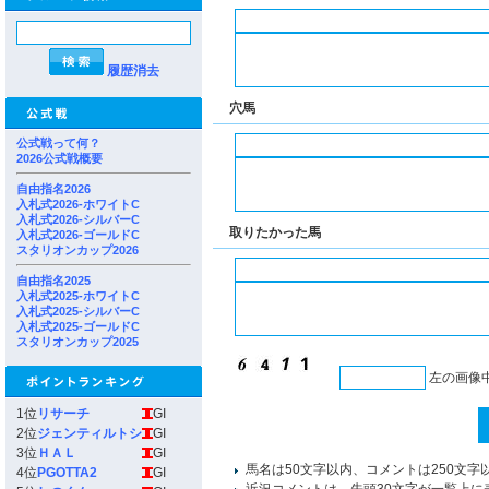
履歴消去
穴馬
公式戦って何？
2026公式戦概要
自由指名2026
入札式2026-ホワイトC
入札式2026-シルバーC
取りたかった馬
入札式2026-ゴールドC
スタリオンカップ2026
自由指名2025
入札式2025-ホワイトC
入札式2025-シルバーC
入札式2025-ゴールドC
スタリオンカップ2025
左の画像
1位
リサーチ
GI
2位
ジェンティルトシ
GI
3位
ＨＡＬ
GI
馬名は50文字以内、コメントは250文字
4位
PGOTTA2
GI