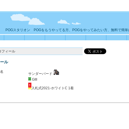
POGスタリオン POGをもうやってる方、POGをやってみたい方、無料で簡
ロフィール
ール
名
サンダーバード
GIII
入札式2021-ホワイトC 1着