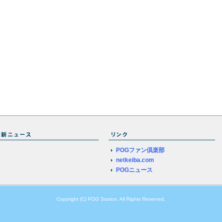
POGファン倶楽部
netkeiba.com
POGニュース
Copyright (C) POG Starion. All Rights Reserved.