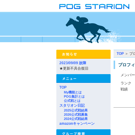
TOP
＞ プ
2023/09/09 故障
プロフィ
★更新不具合復旧
メンバー
ランク
TOP
戦績
My機能とは
POG集計とは
公式戦とは
スタリオン日記
2025公式戦結果
2026公式戦募集
2024公式戦結果
amazonキャンペーン