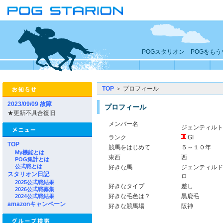
POGスタリオン POGをも
TOP
＞ プロフィール
2023/09/09 故障
プロフィール
★更新不具合復旧
メンバー名
ジェンティル
ランク
GI
TOP
競馬をはじめて
５～１０年
My機能とは
東西
西
POG集計とは
公式戦とは
好きな馬
ジェンティルド
スタリオン日記
ロ
2025公式戦結果
好きなタイプ
差し
2026公式戦募集
好きな毛色は？
黒鹿毛
2024公式戦結果
amazonキャンペーン
好きな競馬場
阪神