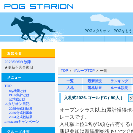
POGスタリオン POGをも
2023/09/09 故障
★更新不具合復旧
TOP
＞
グループTOP
＞ 一覧
一覧
最新状況
ランキング
TOP
入札
落札結果
ルール説明
My機能とは
POG集計とは
入札式2026-ゴールドC ( 90人 )
公式戦とは
スタリオン日記
2025公式戦結果
オープンクラス以上(累計獲得ポイ
2026公式戦募集
レースです。
2024公式戦結果
amazonキャンペーン
入札額上位1名が1頭を占有する
新規参加は新馬開始後もいつで