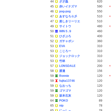
44
ざざ蟲
620
45
赤いイナズマ
590
+
46
pog-pog
550
47
あすなろ☆彡
510
+
47
差しきリーリエ
510
49
サイトウ
480
+
50
WIN５.９
460
51
ひざぷろ
400
52
ガチャポン
360
53
EVA
310
53
こじろー
310
53
ジョックロック
310
53
竹林
310
57
LONSDALE
200
+
58
渡邉
156
59
Ronnie
120
+
59
fujita13746
120
59
なおっち
120
59
ゴマゴマ
120
59
坂本石灰
120
64
POKO
89
65
nip
78
65
にっし～
78