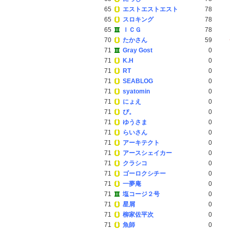
65
エストエストエスト
78
65
スロキング
78
65
ＩＣＧ
78
70
たかさん
59
71
Gray Gost
0
71
K.H
0
71
RT
0
71
SEABLOG
0
71
syatomin
0
71
にょえ
0
71
ぴ。
0
71
ゆうさま
0
71
らいさん
0
71
アーキテクト
0
71
アースシェイカー
0
71
クラシコ
0
71
ゴーロクシチー
0
71
一夢庵
0
71
塩コージ２号
0
71
星屑
0
71
柳家佐平次
0
71
魚師
0