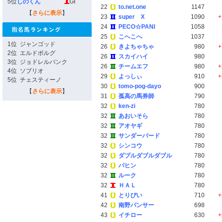
5位
しのくん
GI
22
to.net.one
1147
【
さらに表示
】
23
super X
1090
+
24
PECO☆PANI
1058
25
こへこへ
1037
1位
ジャンゴッド
26
きよちゃちゃ
980
+
2位
エルドボルグ
26
スカイハイ
980
3位
ジョドレルバンク
26
チームエフ
980
+
4位
ソブリオ
29
よっしぃ
910
+
5位
チェスティーノ
30
tomo-pog-dayo
900
【
さらに表示
】
31
孤高の馬券師
790
32
ken-zi
780
32
あおいそら
780
32
アオヤギ
780
32
サンダーバード
780
32
シンコウ
780
32
ダブルダブルダブル
780
32
パヒン
780
32
ルーク
780
32
ＨＡＬ
780
41
とりぴい
710
+
42
南野パンサー
698
43
イチロー
630
+