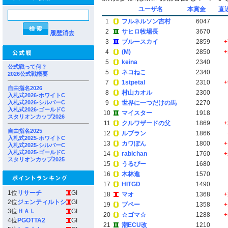
ユーザ名
本賞金
直
1
フルネルソン吉村
6047
2
サヒロ牧場長
3670
履歴消去
3
ブルースカイ
2859
+
4
(M)
2850
+
5
keina
2340
公式戦って何？
5
ネコねこ
2340
2026公式戦概要
7
1stpetal
2310
+
自由指名2026
8
村山カオル
2300
入札式2026-ホワイトC
入札式2026-シルバーC
9
世界に一つだけの馬
2270
入札式2026-ゴールドC
10
マイスター
1918
スタリオンカップ2026
11
クルワザードの父
1869
+
自由指名2025
12
ルブラン
1866
入札式2025-ホワイトC
13
カワぽん
1800
+
入札式2025-シルバーC
入札式2025-ゴールドC
14
rabichan
1760
+
スタリオンカップ2025
15
うるぴー
1680
16
木林進
1570
17
HITGD
1490
1位
リサーチ
GI
18
マオ
1368
+
2位
ジェンティルトシ
GI
19
プペー
1358
+
3位
ＨＡＬ
GI
20
☆ゴマ☆
1288
+
4位
PGOTTA2
GI
21
潮ECU改
1210