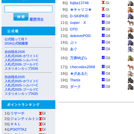
8位
fujita13746
GI
9位
★キャリコ★
GI
10位
D-SKIPKID
GII
履歴消去
11位
super X
GII
12位
OTO
GII
13位
dokmmPOG
GII
公式戦って何？
14位
ぷぅ
GII
2026公式戦概要
15位
あぐ
GII
自由指名2026
入札式2026-ホワイトC
16位
万券Mばら
GII
入札式2026-シルバーC
入札式2026-ゴールドC
17位
chocodas2008
GII
スタリオンカップ2026
18位
★彡あるた
GII
自由指名2025
19位
Thetis
GII
入札式2025-ホワイトC
入札式2025-シルバーC
20位
ダーク
GII
入札式2025-ゴールドC
スタリオンカップ2025
1位
リサーチ
GI
2位
ジェンティルトシ
GI
3位
ＨＡＬ
GI
4位
PGOTTA2
GI