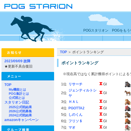
POGスタリオン POGをも
TOP
＞ ポイントランキング
2023/09/09 故障
ポイントランキング
★更新不具合復旧
※現在高ではなく累計獲得ポイントによる
1位
リサーチ
GI
TOP
My機能とは
ジェンティルトシ
2位
GI
POG集計とは
ヤ
公式戦とは
3位
ＨＡＬ
GI
スタリオン日記
2025公式戦結果
4位
PGOTTA2
GI
2026公式戦募集
5位
しのくん
GI
2024公式戦結果
amazonキャンペーン
6位
フリソ＄
GI
7位
マオ
GI