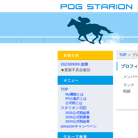
TOP
＞ プ
2023/09/09 故障
プロフィ
★更新不具合復旧
メンバー
ランク
TOP
戦績
My機能とは
POG集計とは
公式戦とは
スタリオン日記
2025公式戦結果
2026公式戦募集
2024公式戦結果
amazonキャンペーン