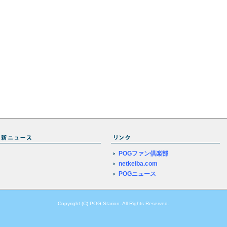
POGファン倶楽部
netkeiba.com
POGニュース
Copyright (C) POG Starion. All Rights Reserved.