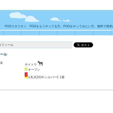
POGスタリオン POGをもうやってる方、POGをやってみたい方、無料で簡
ロフィール
ール
名
サイトウ
オープン
入札式2024-シルバーC 1着