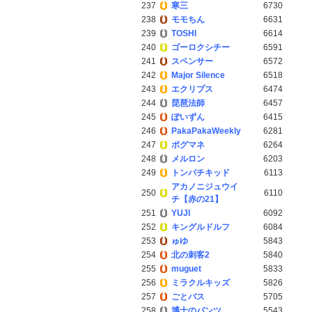
237
寒三
6730
238
モモちん
6631
239
TOSHI
6614
240
ゴーロクシチー
6591
241
スペンサー
6572
242
Major Silence
6518
243
エクリプス
6474
244
琵琶法師
6457
245
ぽいずん
6415
246
PakaPakaWeekly
6281
247
ポグマネ
6264
248
メルロン
6203
249
トンパチキッド
6113
アカノニジュウイ
250
6110
チ【赤の21】
251
YUJI
6092
252
キングルドルフ
6084
253
ゅゆ
5843
254
北の刺客2
5840
255
muguet
5833
256
ミラクルキッズ
5826
257
ごとバス
5705
258
博士のパンツ
5543