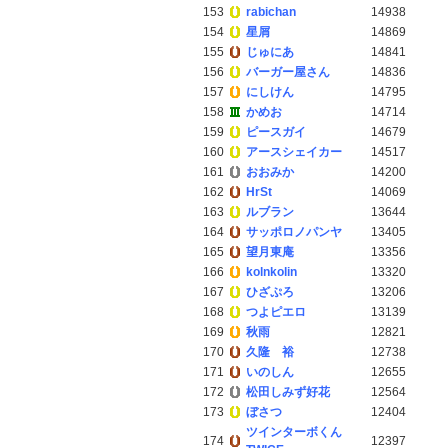
153
rabichan
14938
154
星屑
14869
155
じゅにあ
14841
156
バーガー屋さん
14836
157
にしけん
14795
158
かめお
14714
159
ピースガイ
14679
160
アースシェイカー
14517
161
おおみか
14200
162
HrSt
14069
163
ルブラン
13644
164
サッポロノパンヤ
13405
165
望月東庵
13356
166
kolnkolin
13320
167
ひざぷろ
13206
168
つよピエロ
13139
169
秋雨
12821
170
久隆 裕
12738
171
いのしん
12655
172
松田しみず好花
12564
173
ぼさつ
12404
ツインターボくん
174
12397