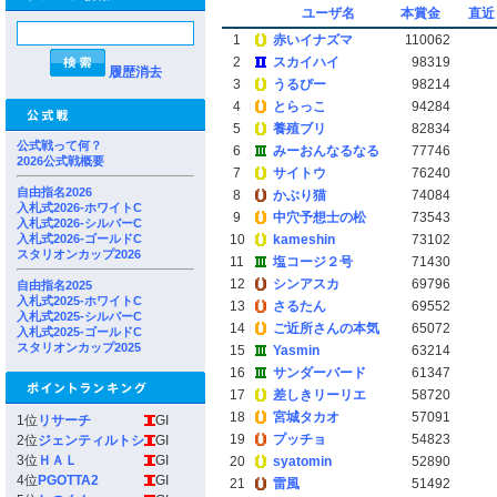
ユーザ名
本賞金
直近
1
赤いイナズマ
110062
2
スカイハイ
98319
履歴消去
3
うるぴー
98214
4
とらっこ
94284
5
養殖ブリ
82834
公式戦って何？
6
みーおんなるなる
77746
2026公式戦概要
7
サイトウ
76240
自由指名2026
8
かぶり猫
74084
入札式2026-ホワイトC
9
中穴予想士の松
73543
入札式2026-シルバーC
入札式2026-ゴールドC
10
kameshin
73102
スタリオンカップ2026
11
塩コージ２号
71430
12
シンアスカ
69796
自由指名2025
入札式2025-ホワイトC
13
さるたん
69552
入札式2025-シルバーC
14
ご近所さんの本気
65072
入札式2025-ゴールドC
スタリオンカップ2025
15
Yasmin
63214
16
サンダーバード
61347
17
差しきリーリエ
58720
18
宮城タカオ
57091
1位
リサーチ
GI
19
プッチョ
54823
2位
ジェンティルトシ
GI
3位
ＨＡＬ
GI
20
syatomin
52890
4位
PGOTTA2
GI
21
雷風
51492