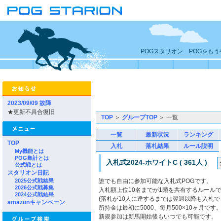
POGスタリオン POGをも
2023/09/09 故障
★更新不具合復旧
TOP
＞
グループTOP
＞ 一覧
一覧
最新状況
ランキング
TOP
入札
落札結果
ルール説明
My機能とは
POG集計とは
入札式2024-ホワイトC ( 361人 )
公式戦とは
スタリオン日記
2025公式戦結果
誰でも自由に参加可能な入札式POGです。
2026公式戦募集
入札額上位10名までが1頭を共有するルール
2024公式戦結果
(落札が10人に達するまでは翌週以降も入札で
amazonキャンペーン
所持金は最初に5000、毎月500×10ヶ月です
新規参加は新馬開始後もいつでも可能です。