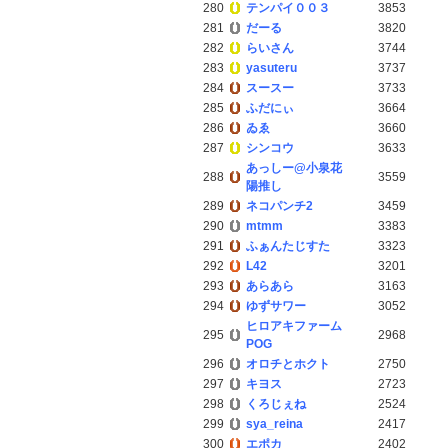
280
テンパイ００３
3853
281
だーる
3820
282
らいさん
3744
283
yasuteru
3737
284
スースー
3733
285
ふだにぃ
3664
286
ゐゑ
3660
287
シンコウ
3633
あっしー@小泉花
288
3559
陽推し
289
ネコパンチ2
3459
290
mtmm
3383
291
ふぁんたじすた
3323
292
L42
3201
293
あらあら
3163
294
ゆずサワー
3052
ヒロアキファーム
295
2968
POG
296
オロチとホクト
2750
297
キヨス
2723
298
くろじぇね
2524
299
sya_reina
2417
300
エポカ
2402