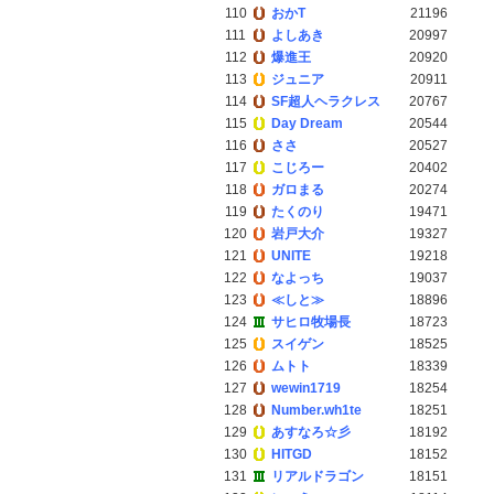
110
おかT
21196
111
よしあき
20997
112
爆進王
20920
113
ジュニア
20911
114
SF超人ヘラクレス
20767
115
Day Dream
20544
116
ささ
20527
117
こじろー
20402
118
ガロまる
20274
119
たくのり
19471
120
岩戸大介
19327
121
UNITE
19218
122
なよっち
19037
123
≪しと≫
18896
124
サヒロ牧場長
18723
125
スイゲン
18525
126
ムトト
18339
127
wewin1719
18254
128
Number.wh1te
18251
129
あすなろ☆彡
18192
130
HITGD
18152
131
リアルドラゴン
18151