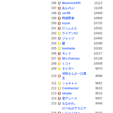
196
Maverick405
11113
197
あんのぶ
11108
198
ssr98
10949
199
阿保野進
10806
200
myon
10735
201
だっふんた
10532
202
ライアン53
10492
203
ジャッジ
10400
204
鯉
10299
205
lovebabe
10262
206
モンド
10217
207
Mrs Dummy
10139
208
ミコト
10008
209
タイガー
9870
沖田さん@一口馬
210
9698
主
211
Ｊａｍｅｓ
9662
212
Continental
9632
213
okapia
9610
214
堂デュース
9607
215
もなかわ。
9448
だーれがアラビア