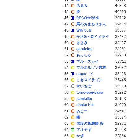
44
あるみ
40318
45
栗
40205
46
PECO☆PANI
39712
47
馬のおまわりさん
39484
48
WIN５.９
38577
49
かさGトロイメライ
38482
50
ききき
38417
51
destinies
38261
52
あっしゅ
37910
53
ブルースカイ
37711
54
フルネルソン吉村
37082
55
super X
35496
56
ミセスドラゴン
35445
57
木いちご
35318
58
tomo-pog-dayo
35292
59
painkiller
35153
60
shake hip!
34900
61
あじー
34641
62
楓
33524
63
信頼の相馬眼 所
32971
64
アオヤギ
32918
65
かず
32864