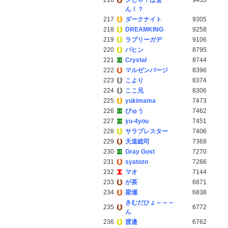
216
ンじゃ！はぁ
9433
ん！？
217
ダークナイト
9305
218
DREAMKING
9258
219
ラブリーガデ
9106
220
パヒン
8795
221
Crystal
8744
222
マルゼンバージ
8396
223
こより
8374
224
ここ兄
8306
225
yukimama
7473
226
ぴゅう
7462
227
yu-4you
7451
228
サラブレスター
7406
229
天道総司
7368
230
Gray Gost
7270
231
syatozo
7266
232
マオ
7144
233
が茶
6871
234
梁瀬
6838
きむだひょ～～～
235
6772
ん
236
渡邉
6762