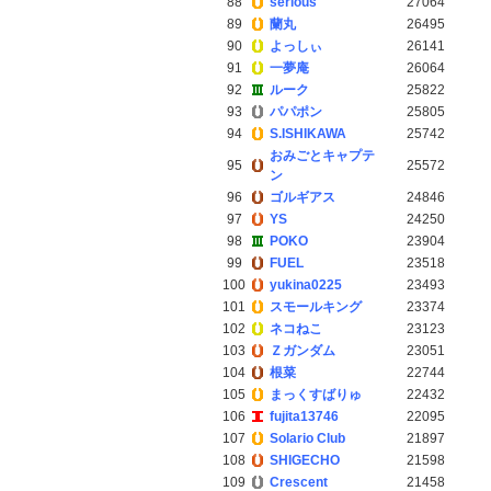
88
serious
27064
89
蘭丸
26495
90
よっしぃ
26141
91
一夢庵
26064
92
ルーク
25822
93
パパポン
25805
94
S.ISHIKAWA
25742
おみごとキャプテ
95
25572
ン
96
ゴルギアス
24846
97
YS
24250
98
POKO
23904
99
FUEL
23518
100
yukina0225
23493
101
スモールキング
23374
102
ネコねこ
23123
103
Ｚガンダム
23051
104
根菜
22744
105
まっくすばりゅ
22432
106
fujita13746
22095
107
Solario Club
21897
108
SHIGECHO
21598
109
Crescent
21458