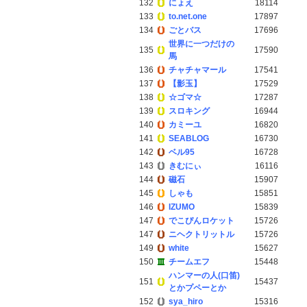
132
にょえ
18114
133
to.net.one
17897
134
ごとバス
17696
世界に一つだけの
135
17590
馬
136
チャチャマール
17541
137
【影玉】
17529
138
☆ゴマ☆
17287
139
スロキング
16944
140
カミーユ
16820
141
SEABLOG
16730
142
ベル95
16728
143
きむにぃ
16116
144
磁石
15907
145
しゃも
15851
146
IZUMO
15839
147
でこぴんロケット
15726
147
ニヘクトリットル
15726
149
white
15627
150
チームエフ
15448
ハンマーの人(口笛)
151
15437
とかプペーとか
152
sya_hiro
15316