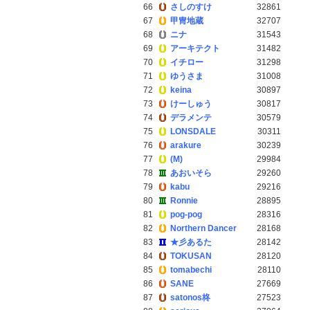
66
さしのすけ
32861
67
甲冑地蔵
32707
68
ニナ
31543
69
アーキテクト
31482
70
イチロー
31298
71
ゆうさま
31008
72
keina
30897
73
けーしゅう
30817
74
デラメンテ
30579
75
LONSDALE
30311
76
arakure
30239
77
(M)
29984
78
あおいそら
29260
79
kabu
29216
80
Ronnie
28895
81
pog-pog
28316
82
Northern Dancer
28168
83
★彡あるた
28142
84
TOKUSAN
28120
85
tomabechi
28110
86
SANE
27669
87
satonos柊
27523