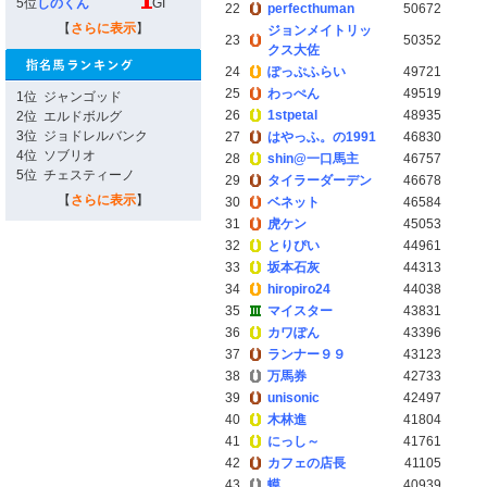
5位
しのくん
GI
22
perfecthuman
50672
【
さらに表示
】
ジョンメイトリッ
23
50352
クス大佐
24
ぽっぷふらい
49721
25
わっぺん
49519
1位
ジャンゴッド
26
1stpetal
48935
2位
エルドボルグ
3位
ジョドレルバンク
27
はやっふ。の1991
46830
4位
ソブリオ
28
shin@一口馬主
46757
5位
チェスティーノ
29
タイラーダーデン
46678
【
さらに表示
】
30
ベネット
46584
31
虎ケン
45053
32
とりぴい
44961
33
坂本石灰
44313
34
hiropiro24
44038
35
マイスター
43831
36
カワぽん
43396
37
ランナー９９
43123
38
万馬券
42733
39
unisonic
42497
40
木林進
41804
41
にっし～
41761
42
カフェの店長
41105
43
蟆
40939