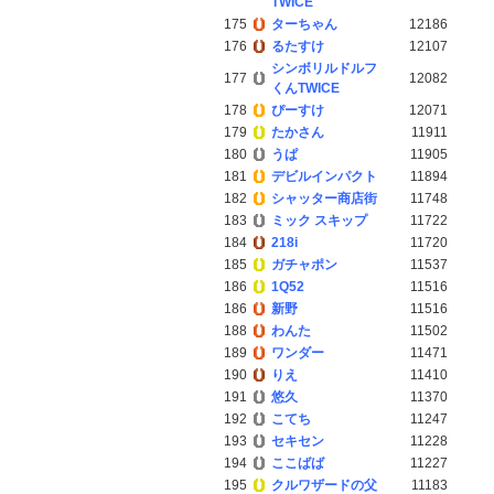
TWICE
175
ターちゃん
12186
176
るたすけ
12107
シンボリルドルフ
177
12082
くんTWICE
178
ぴーすけ
12071
179
たかさん
11911
180
うぱ
11905
181
デビルインパクト
11894
182
シャッター商店街
11748
183
ミック スキップ
11722
184
218i
11720
185
ガチャポン
11537
186
1Q52
11516
186
新野
11516
188
わんた
11502
189
ワンダー
11471
190
りえ
11410
191
悠久
11370
192
こてち
11247
193
セキセン
11228
194
ここばば
11227
195
クルワザードの父
11183