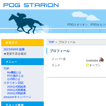
POGスタリオン POGをも
TOP
＞ プロフィール
2023/09/09 故障
プロフィール
★更新不具合復旧
メンバー名
lovebabe
ランク
オープン
TOP
My機能とは
POG集計とは
公式戦とは
スタリオン日記
2025公式戦結果
2026公式戦募集
2024公式戦結果
amazonキャンペーン