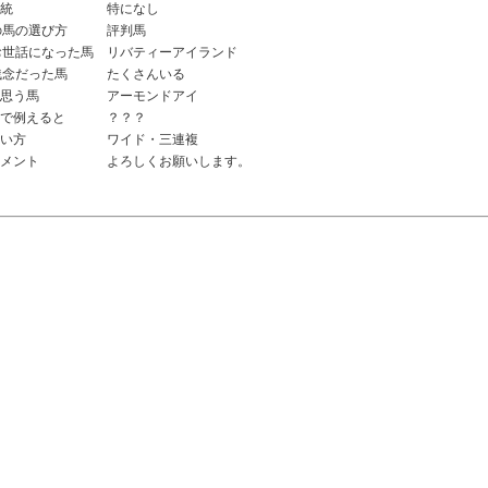
統
特になし
の馬の選び方
評判馬
お世話になった馬
リバティーアイランド
残念だった馬
たくさんいる
思う馬
アーモンドアイ
で例えると
？？？
い方
ワイド・三連複
メント
よろしくお願いします。