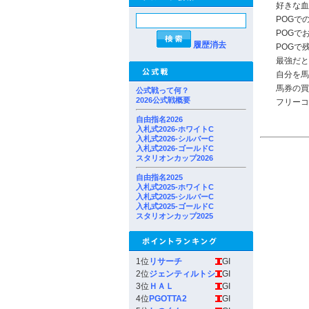
好きな血
POGで
POGで
履歴消去
POGで
最強だと
自分を馬
馬券の買
公式戦って何？
2026公式戦概要
フリーコ
自由指名2026
入札式2026-ホワイトC
入札式2026-シルバーC
入札式2026-ゴールドC
スタリオンカップ2026
自由指名2025
入札式2025-ホワイトC
入札式2025-シルバーC
入札式2025-ゴールドC
スタリオンカップ2025
1位
リサーチ
GI
2位
ジェンティルトシ
GI
3位
ＨＡＬ
GI
4位
PGOTTA2
GI