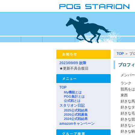
TOP
＞ プ
2023/09/09 故障
プロフィ
★更新不具合復旧
メンバー
ランク
TOP
競馬をは
My機能とは
東西
POG集計とは
公式戦とは
好きな馬
スタリオン日記
好きなタ
2025公式戦結果
好きな毛
2026公式戦募集
2024公式戦結果
好きな競
amazonキャンペーン
好きなレ
好きな騎