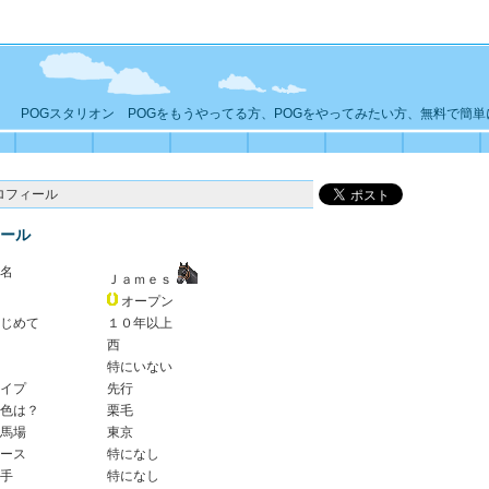
POGスタリオン POGをもうやってる方、POGをやってみたい方、無料で簡
ロフィール
ール
名
Ｊａｍｅｓ
オープン
じめて
１０年以上
西
特にいない
イプ
先行
色は？
栗毛
馬場
東京
ース
特になし
手
特になし