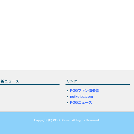
POGファン倶楽部
netkeiba.com
POGニュース
Copyright (C) POG Starion. All Rights Reserved.