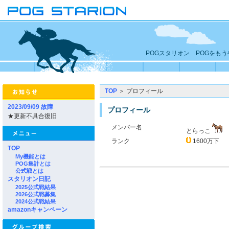
POGスタリオン POGをも
TOP
＞ プロフィール
2023/09/09 故障
プロフィール
★更新不具合復旧
メンバー名
とらっこ
ランク
1600万下
TOP
My機能とは
POG集計とは
公式戦とは
スタリオン日記
2025公式戦結果
2026公式戦募集
2024公式戦結果
amazonキャンペーン