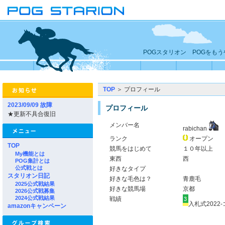
POGスタリオン POGをも
TOP
＞ プロフィール
2023/09/09 故障
プロフィール
★更新不具合復旧
メンバー名
rabichan
ランク
オープン
TOP
競馬をはじめて
１０年以上
My機能とは
東西
西
POG集計とは
公式戦とは
好きなタイプ
スタリオン日記
好きな毛色は？
青鹿毛
2025公式戦結果
好きな競馬場
京都
2026公式戦募集
2024公式戦結果
戦績
入札式2022
amazonキャンペーン