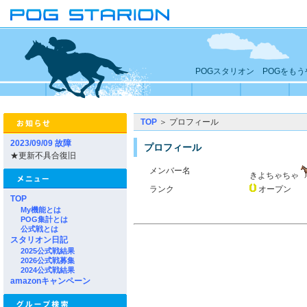
POGスタリオン POGをも
TOP
＞ プロフィール
2023/09/09 故障
プロフィール
★更新不具合復旧
メンバー名
きよちゃちゃ
ランク
オープン
TOP
My機能とは
POG集計とは
公式戦とは
スタリオン日記
2025公式戦結果
2026公式戦募集
2024公式戦結果
amazonキャンペーン