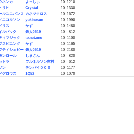
ウネンカ
よっしぃ
10
1210
トリヒ
Crystal
10
1330
ールユニバンス
カネツクロス
10
1672
ノニコルソン
yukinosun
10
1990
ビリス
かず
10
1480
イルバック
鉄人0519
10
812
ティマジック
to.net.one
10
1100
プスピニング
かず
10
1165
フティシェビー
鉄人0519
10
2180
モンロール
しまさん
10
820
セトラ
フルネルソン吉村
10
612
ソン
テンパイ００３
10
1177
ドグロウス
1Q52
10
1070