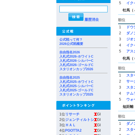
5
イク
牡馬（
履歴消去
順位
1
ドウ
2
ダノ
3
ジオ
公式戦って何？
2026公式戦概要
4
イク
5
アス
自由指名2026
入札式2026-ホワイトC
牝馬（
入札式2026-シルバーC
入札式2026-ゴールドC
順位
スタリオンカップ2026
1
スタ
自由指名2025
2
サー
入札式2025-ホワイトC
入札式2025-シルバーC
3
スタ
入札式2025-ゴールドC
4
ナム
スタリオンカップ2025
5
ウォ
短距離（
1位
リサーチ
GI
順位
2位
ジェンティルトシ
GI
1
ダノ
3位
ＨＡＬ
GI
2
スタ
4位
PGOTTA2
GI