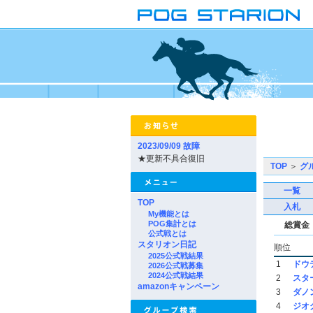
2023/09/09 故障
★更新不具合復旧
TOP
＞
グ
一覧
TOP
入札
My機能とは
POG集計とは
総賞金
公式戦とは
スタリオン日記
順位
2025公式戦結果
1
ドウ
2026公式戦募集
2024公式戦結果
2
スタ
amazonキャンペーン
3
ダノ
4
ジオ