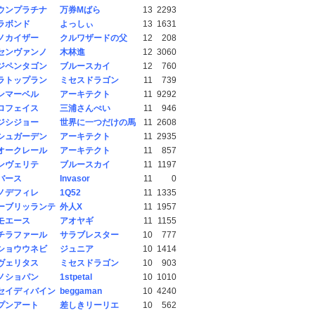
ウンプラチナ
万券Mばら
13
2293
ラボンド
よっしぃ
13
1631
ノカイザー
クルワザードの父
12
208
センヴァンノ
木林進
12
3060
ジペンタゴン
ブルースカイ
12
760
ラトップラン
ミセスドラゴン
11
739
ンマーベル
アーキテクト
11
9292
ロフェイス
三浦さんぺい
11
946
ジシジョー
世界に一つだけの馬
11
2608
シュガーデン
アーキテクト
11
2935
オークレール
アーキテクト
11
857
ンヴェリテ
ブルースカイ
11
1197
バース
Invasor
11
0
ノデフィレ
1Q52
11
1335
ーブリッランテ
外人X
11
1957
モエース
アオヤギ
11
1155
チラファール
サラブレスター
10
777
ショウウネビ
ジュニア
10
1414
ヴェリタス
ミセスドラゴン
10
903
ノショパン
1stpetal
10
1010
セイディバイン
beggaman
10
4240
プンアート
差しきリーリエ
10
562