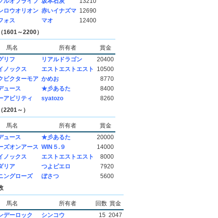
クルオブライフ
坂本石灰
13210
ンロウオリオン
赤いイナズマ
12690
フォス
マオ
12400
1601～2200）
馬名
所有者
賞金
グリフ
リアルドラゴン
20400
イノックス
エストエストエスト
10500
クビクターモア
かめお
8770
デュース
★彡あるた
8400
ーアビリティ
syatozo
8260
2201～）
馬名
所有者
賞金
デュース
★彡あるた
20000
ーズオンアース
WIN５.９
14000
イノックス
エストエストエスト
8000
ダリア
つよピエロ
7920
ニングローズ
ぼさつ
5600
数
馬名
所有者
回数
賞金
ンデーロック
シンコウ
15
2047