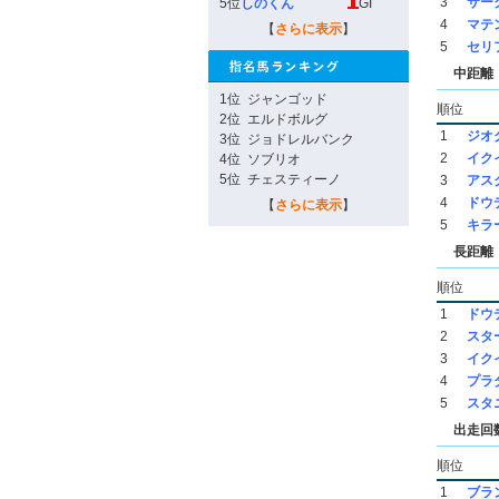
3
サー
5位
しのくん
GI
4
マテ
【
さらに表示
】
5
セリ
中距離（
1位
ジャンゴッド
順位
2位
エルドボルグ
1
ジオ
3位
ジョドレルバンク
2
イク
4位
ソブリオ
5位
チェスティーノ
3
アス
4
ドウ
【
さらに表示
】
5
キラ
長距離（
順位
1
ドウ
2
スタ
3
イク
4
プラ
5
スタ
出走回
順位
1
ブラ