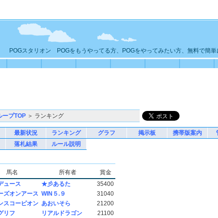
POGスタリオン POGをもうやってる方、POGをやってみたい方、無料で簡
ループTOP
＞ ランキング
最新状況
ランキング
グラフ
掲示板
携帯版案内
落札結果
ルール説明
馬名
所有者
賞金
デュース
★彡あるた
35400
ーズオンアース
WIN５.９
31040
ンスコーピオン
あおいそら
21200
グリフ
リアルドラゴン
21100