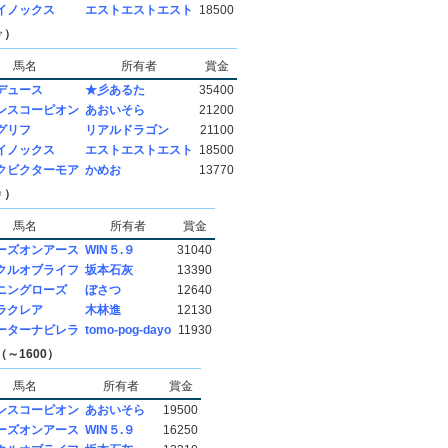
イノックス
エストエストエスト
18500
♂）
馬名
所有者
賞金
デュース
★彡あるた
35400
ンスコーピオン
あおいそら
21200
グリフ
リアルドラゴン
21100
イノックス
エストエストエスト
18500
クビクターモア
かめお
13770
♀）
馬名
所有者
賞金
ーズオンアース
WIN５.９
31040
クルオブライフ
坂本石灰
13390
ニングローズ
ぼさつ
12640
ラクレア
木林進
12130
ーターナビレラ
tomo-pog-dayo
11930
～1600）
馬名
所有者
賞金
ンスコーピオン
あおいそら
19500
ーズオンアース
WIN５.９
16250