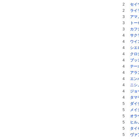
2
セイ
2
ライ
3
アマ
3
トー
3
カフ
4
サク
4
ウイ
4
シエ
4
クロ
4
ブッ
4
テー
4
アラ
4
エン
4
ニシ
4
ジョ
4
タマ
5
ダイ
5
メイ
5
オラ
5
ヒル
5
タイ
5
ヴァ