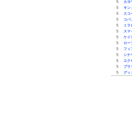
5
カヨ
5
キン
5
スコ
5
コパ
5
ミラ
5
スマ
5
ケイ
5
ロー
5
フィ
5
シナ
5
エク
5
プラ
5
グッ