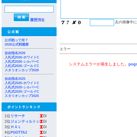
履歴消去
左の画像中
公式戦って何？
2026公式戦概要
エラー
自由指名2026
入札式2026-ホワイトC
入札式2026-シルバーC
システムエラーが発生しました。
pog
入札式2026-ゴールドC
スタリオンカップ2026
自由指名2025
入札式2025-ホワイトC
入札式2025-シルバーC
入札式2025-ゴールドC
スタリオンカップ2025
1位
リサーチ
GI
2位
ジェンティルトシ
GI
3位
ＨＡＬ
GI
4位
PGOTTA2
GI