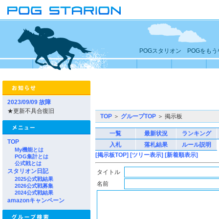
POGスタリオン POGをも
2023/09/09 故障
★更新不具合復旧
TOP
＞
グループTOP
＞ 掲示板
一覧
最新状況
ランキング
TOP
入札
落札結果
ルール説明
My機能とは
[掲示板TOP]
[ツリー表示]
[新着順表示]
POG集計とは
公式戦とは
スタリオン日記
タイトル
2025公式戦結果
名前
2026公式戦募集
2024公式戦結果
amazonキャンペーン