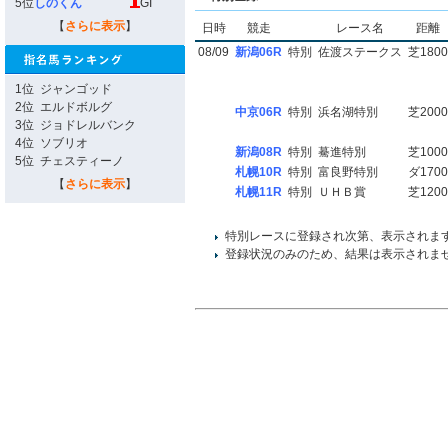
5位
しのくん
GI
【
さらに表示
】
日時
競走
レース名
距離
08/09
新潟06R
特別
佐渡ステークス
芝1800
08/09
新潟06R
特別
佐渡ステークス
芝1800
1位
ジャンゴッド
08/09
新潟06R
特別
佐渡ステークス
芝1800
2位
エルドボルグ
08/09
中京06R
特別
浜名湖特別
芝2000
3位
ジョドレルバンク
08/09
中京06R
特別
浜名湖特別
芝2000
4位
ソブリオ
08/09
新潟08R
特別
驀進特別
芝1000
5位
チェスティーノ
08/09
札幌10R
特別
富良野特別
ダ1700
【
さらに表示
】
08/09
札幌11R
特別
ＵＨＢ賞
芝1200
08/09
札幌11R
特別
ＵＨＢ賞
芝1200
特別レースに登録され次第、表示されま
登録状況のみのため、結果は表示されま