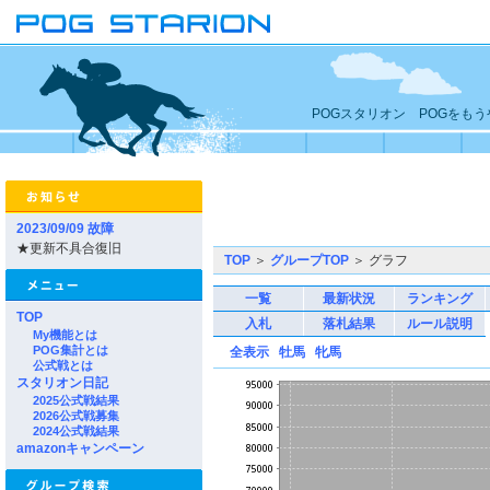
POGスタリオン POGをも
2023/09/09 故障
★更新不具合復旧
TOP
＞
グループTOP
＞ グラフ
一覧
最新状況
ランキング
TOP
入札
落札結果
ルール説明
My機能とは
POG集計とは
全表示
牡馬
牝馬
公式戦とは
スタリオン日記
2025公式戦結果
2026公式戦募集
2024公式戦結果
amazonキャンペーン