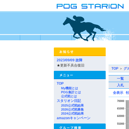
2023/09/09 故障
★更新不具合復旧
TOP
＞
グ
一覧
TOP
入札
My機能とは
POG集計とは
全表示
公式戦とは
スタリオン日記
2025公式戦結果
2026公式戦募集
2024公式戦結果
amazonキャンペーン