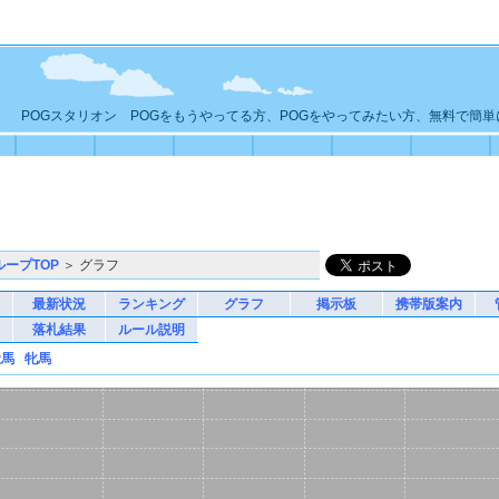
POGスタリオン POGをもうやってる方、POGをやってみたい方、無料で簡
ループTOP
＞ グラフ
最新状況
ランキング
グラフ
掲示板
携帯版案内
落札結果
ルール説明
牡馬
牝馬