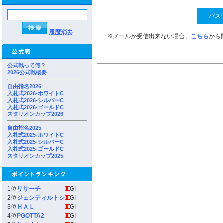
履歴消去
※メールが受信出来ない場合、
こちら
から
公式戦って何？
2026公式戦概要
自由指名2026
入札式2026-ホワイトC
入札式2026-シルバーC
入札式2026-ゴールドC
スタリオンカップ2026
自由指名2025
入札式2025-ホワイトC
入札式2025-シルバーC
入札式2025-ゴールドC
スタリオンカップ2025
1位
リサーチ
GI
2位
ジェンティルトシ
GI
3位
ＨＡＬ
GI
4位
PGOTTA2
GI