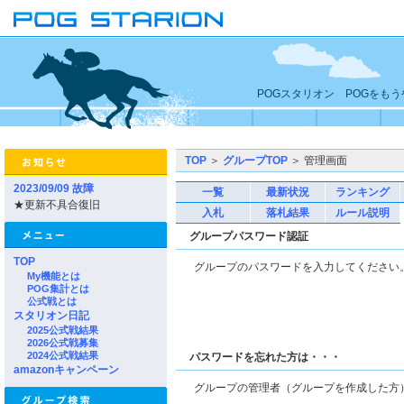
POGスタリオン POGをも
TOP
＞
グループTOP
＞ 管理画面
2023/09/09 故障
一覧
最新状況
ランキング
★更新不具合復旧
入札
落札結果
ルール説明
グループパスワード認証
TOP
グループのパスワードを入力してくださ
My機能とは
POG集計とは
公式戦とは
スタリオン日記
2025公式戦結果
2026公式戦募集
2024公式戦結果
パスワードを忘れた方は・・・
amazonキャンペーン
グループの管理者（グループを作成した方