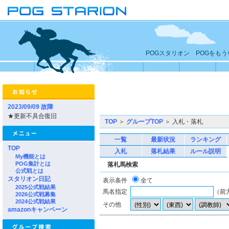
POGスタリオン POGをも
2023/09/09 故障
★更新不具合復旧
TOP
＞
グループTOP
＞ 入札・落札
一覧
最新状況
ランキング
TOP
入札
落札結果
ルール説明
My機能とは
POG集計とは
落札馬検索
公式戦とは
スタリオン日記
表示条件
全て
2025公式戦結果
馬名指定
（前
2026公式戦募集
2024公式戦結果
その他
amazonキャンペーン