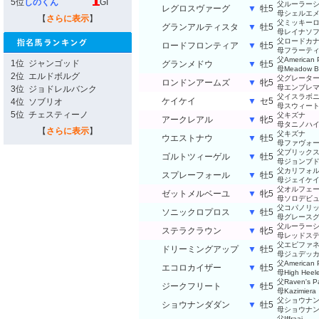
5位
しのくん
GI
父ルーラー
レグロスヴァーグ
▼
牡5
母シェルエ
【
さらに表示
】
父ミッキー
グランアルティスタ
▼
牡5
母レイナソ
父ロードカ
ロードフロンティア
▼
牡5
母フラーテ
父American 
1位
ジャンゴッド
グランメドウ
▼
牡5
母Meadow B
2位
エルドボルグ
父グレータ
ロンドンアームズ
▼
牝5
母エンブレ
3位
ジョドレルバンク
父イスラボ
ケイケイ
▼
セ5
4位
ソブリオ
母スウィー
5位
チェスティーノ
父キズナ
アークレアル
▼
牝5
母タニノハ
【
さらに表示
】
父キズナ
ウエストナウ
▼
牡5
母ファヴォ
父ブリック
ゴルトツィーゲル
▼
牡5
母ジョンブ
父カリフォ
スプレーフォール
▼
牡5
母ジェイケ
父オルフェ
ゼットメルベーユ
▼
牝5
母ソロデビ
父コパノリ
ソニックロプロス
▼
牡5
母グレース
父ルーラー
ステラクラウン
▼
牝5
母レッドス
父エピファ
ドリーミングアップ
▼
牡5
母ジュデッ
父American 
エコロカイザー
▼
牡5
母High Heele
父Raven's P
ジークフリート
▼
牡5
母Kazimiera
父ショウナ
ショウナンダダン
▼
牡5
母ショウナ
父Iffraaj