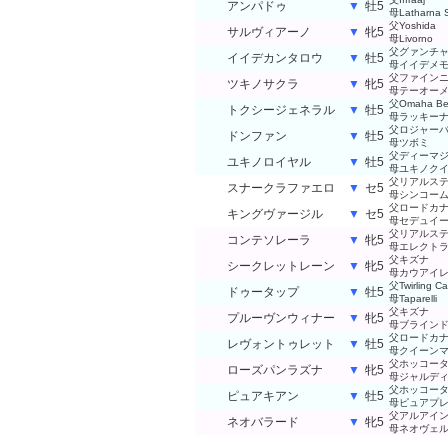
アンパドゥ
▼
牡5
母Latharna S
父Yoshida
サルヴィアーノ
▼
牝5
母Livorno
父グァンチ
イイデカンタロウ
▼
牡5
母イイデメ
父ファイン
ツキノサクラ
▼
牝5
母テーオー
父Omaha Be
トクシージェネラル
▼
牡5
母ラッキー
父ロジャー
ドンファン
▼
牡5
母ツボミ
父ディーマ
ユキノロイヤル
▼
牡5
母ユキノク
父リアルス
スナークラファエロ
▼
セ5
母シンコー
父ロードカ
キングヴァージル
▼
セ5
母セデュイ
父リアルス
コンテソレーラ
▼
牝5
母エレクト
父キズナ
シークレットレーン
▼
牝5
母カウアイ
父Twirling C
ドゥータップ
▼
牡5
母Taparelli
父キズナ
プルーヴンウィナー
▼
牝5
母ブライン
父ロードカ
レヴォントゥレット
▼
牡5
母クイーン
父ホッコー
ローズパンラズナ
▼
牝5
母ジャルデ
父ホッコー
ピュアキアン
▼
牡5
母ピュアプ
父アルアイ
ネオバラード
▼
牝5
母ネオヴェ