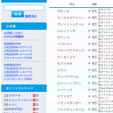
馬名
馬齢
父モーリス
ガロンヌ
▼
牡5
母リヴィエ
履歴消去
父タリスマ
ランスオブクイーン
▼
牝5
母マイプラ
父モーリス
ヴィントシュティレ
▼
牝5
母ピュアブ
父ロードカ
シレンツィオ
▼
牡5
母アスティ
公式戦って何？
父ロードカ
2026公式戦概要
モランゴ
▼
牝5
母ピスカデ
父ロードカ
自由指名2026
リフレクト
▼
牝5
母オーシュ
入札式2026-ホワイトC
父ドゥラメ
グローブアマランス
▼
牝5
入札式2026-シルバーC
母グランデ
入札式2026-ゴールドC
父サンダー
テンカジョウ
▼
牝5
スタリオンカップ2026
母フィオレ
父グランプ
モズトキキ
▼
牝5
自由指名2025
母モズジャ
入札式2025-ホワイトC
父ラブリー
エラン
▼
牡5
入札式2025-シルバーC
母オーキッ
父カリフォ
入札式2025-ゴールドC
アンバードール
▼
牡5
母バードオ
スタリオンカップ2025
父ハービン
エイシンソブリン
▼
牡5
母エイシン
父Gun Runn
ジーベック
▼
牡5
母ステラエ
父イスラボ
1位
リサーチ
GI
ナファロア
▼
セ5
母ナレラ
2位
ジェンティルトシ
GI
父エピファ
バランスダンサー
▼
牝5
3位
ＨＡＬ
GI
母マーチャ
父グレータ
4位
PGOTTA2
GI
フォーチュンタイム
▼
牡5
母オールタ