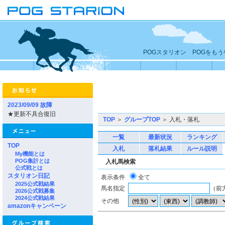
POGスタリオン POGをも
2023/09/09 故障
★更新不具合復旧
TOP
＞
グループTOP
＞ 入札・落札
一覧
最新状況
ランキング
TOP
入札
落札結果
ルール説明
My機能とは
POG集計とは
入札馬検索
公式戦とは
スタリオン日記
表示条件
全て
2025公式戦結果
馬名指定
（前
2026公式戦募集
2024公式戦結果
その他
amazonキャンペーン