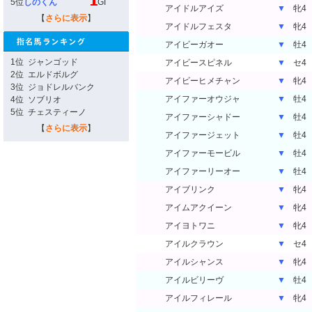
5位
しのくん
GI
アイドルアイズ
▼
牝4
【
さらに表示
】
アイドルフェスタ
▼
牝4
アイビーガオー
▼
牡4
1位
ジャンゴッド
アイビースピネル
▼
セ4
2位
エルドボルグ
アイビーヒメチャン
▼
牝4
3位
ジョドレルバンク
アイファーオウジャ
▼
牡4
4位
ソブリオ
5位
チェスティーノ
アイファーシャドー
▼
牡4
【
さらに表示
】
アイファージェット
▼
牡4
アイファーモービル
▼
牡4
アイファーリーオー
▼
牡4
アイブリンク
▼
牝4
アイムアクイーン
▼
牝4
アイヨトワニ
▼
牝4
アイルクラウン
▼
セ4
アイルシャンス
▼
牝4
アイルビリーヴ
▼
牡4
アイルフィレール
▼
牝4