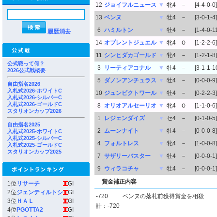
12
ジョイフルニュース
▼
牝4
－
[4-4-0-0]
13
ベンヌ
▼
牡4
－
[3-0-1-4]
6
ハミルトン
▼
牡4
－
[1-4-0-1
履歴消去
14
オプレントジュエル
▼
牝4
Ｏ
[1-2-2-6]
11
シンヒダカゴールド
▼
牝4
－
[1-2-1-8]
公式戦って何？
3
リーティアコナル
▼
牡4
－
[3-1-1-1
2026公式戦概要
5
ダノンアンチュラス
▼
牡4
－
[0-0-0-9]
自由指名2026
入札式2026-ホワイトC
10
ジュンビクトワール
▼
牡4
－
[0-2-2-3]
入札式2026-シルバーC
入札式2026-ゴールドC
8
オリオアルセーリオ
▼
牝4
Ｏ
[1-1-0-6]
スタリオンカップ2026
1
レジェンダイズ
▼
セ4
－
[0-1-0-5]
自由指名2025
2
ムーンナイト
▼
牡4
－
[0-0-0-8]
入札式2025-ホワイトC
入札式2025-シルバーC
4
フォルトレス
▼
牝4
－
[1-0-0-8]
入札式2025-ゴールドC
スタリオンカップ2025
7
サザリーバスター
▼
牡4
－
[0-0-0-1]
9
ウィラコチャ
▼
牡4
－
[0-0-0-1]
賞金補正内容
1位
リサーチ
GI
2位
ジェンティルトシ
GI
-720
ベンヌの落札前獲得賞金を相殺
3位
ＨＡＬ
GI
計：-720
4位
PGOTTA2
GI