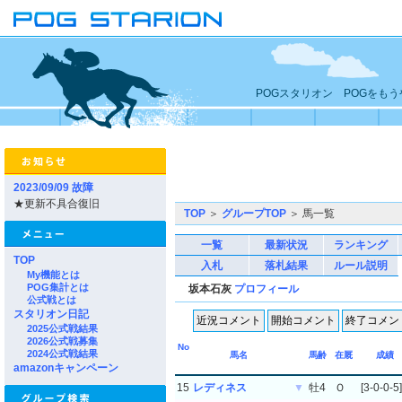
POGスタリオン POGをも
2023/09/09 故障
★更新不具合復旧
TOP
＞
グループTOP
＞ 馬一覧
一覧
最新状況
ランキング
TOP
入札
落札結果
ルール説明
My機能とは
POG集計とは
坂本石灰
プロフィール
公式戦とは
スタリオン日記
2025公式戦結果
2026公式戦募集
No
2024公式戦結果
馬名
馬齢
在厩
成績
amazonキャンペーン
15
レディネス
▼
牡4
Ｏ
[3-0-0-5]