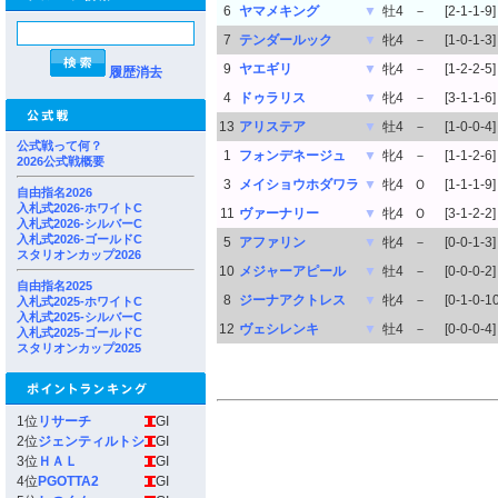
6
ヤマメキング
▼
牡4
－
[2-1-1-9]
7
テンダールック
▼
牝4
－
[1-0-1-3]
9
ヤエギリ
▼
牝4
－
[1-2-2-5]
履歴消去
4
ドゥラリス
▼
牝4
－
[3-1-1-6]
13
アリステア
▼
牡4
－
[1-0-0-4]
公式戦って何？
1
フォンデネージュ
▼
牝4
－
[1-1-2-6]
2026公式戦概要
3
メイショウホダワラ
▼
牝4
Ｏ
[1-1-1-9]
自由指名2026
入札式2026-ホワイトC
11
ヴァーナリー
▼
牝4
Ｏ
[3-1-2-2]
入札式2026-シルバーC
入札式2026-ゴールドC
5
アファリン
▼
牝4
－
[0-0-1-3]
スタリオンカップ2026
10
メジャーアピール
▼
牡4
－
[0-0-0-2]
自由指名2025
8
ジーナアクトレス
▼
牝4
－
[0-1-0-10
入札式2025-ホワイトC
入札式2025-シルバーC
12
ヴェシレンキ
▼
牡4
－
[0-0-0-4]
入札式2025-ゴールドC
スタリオンカップ2025
1位
リサーチ
GI
2位
ジェンティルトシ
GI
3位
ＨＡＬ
GI
4位
PGOTTA2
GI