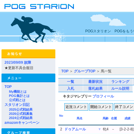
POGスタリオン POGをも
2023/09/09 故障
★更新不具合復旧
TOP
＞
グループTOP
＞ 馬一覧
一覧
最新状況
ランキング
TOP
入札
落札結果
ルール説明
My機能とは
POG集計とは
キタジマレブリー
プロフィール
公式戦とは
スタリオン日記
2025公式戦結果
2026公式戦募集
No
2024公式戦結果
馬名
馬齢
在厩
成績
amazonキャンペーン
2
ドゥアムール
▼
牝4
－
[3-2-2-8]