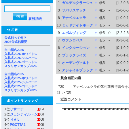
1
ガルデルクラージュ
▼
牡5
－
[1-2-0-8
3
ザパリスマッチ
▼
牝5
－
[1-0-0-5
8
アナベルエクラ
▼
牝5
－
[1-0-0-1
履歴消去
10
ミッドナイトホーク
▼
セ5
－
[2-0-0-1
9
エボルヴィング
▼
牡5
Ｏ
[2-2-2-8
公式戦って何？
7
ヴァシロペス
▼
セ5
－
[0-3-0-1
2026公式戦概要
6
インクルージョン
▼
牡5
－
[0-1-0-2
自由指名2026
入札式2026-ホワイトC
2
ブラックライズ
▼
牡5
－
[0-0-1-1
入札式2026-シルバーC
入札式2026-ゴールドC
4
オーデンヴァルト
▼
牝5
－
[0-0-0-2
スタリオンカップ2026
5
アジャイルブラック
▼
牡5
－
[3-0-1-2
自由指名2025
賞金補正内容
入札式2025-ホワイトC
入札式2025-シルバーC
入札式2025-ゴールドC
-720
アナベルエクラの落札前獲得賞金を
スタリオンカップ2025
計：-720
近況コメント
1位
リサーチ
GI
□■□■□■□■□■□■□■□■□■□■□■□■□■□■□■□■□
2位
ジェンティルトシ
GI
3位
ＨＡＬ
GI
4位
PGOTTA2
GI