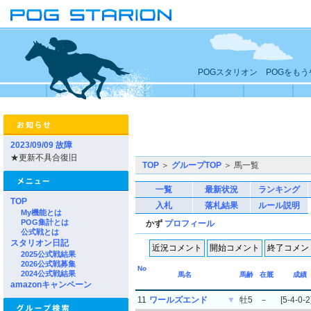
POGスタリオン POGをも
2023/09/09 故障
★更新不具合復旧
TOP
＞
グループTOP
＞ 馬一覧
一覧
最新状況
ランキング
TOP
入札
落札結果
ルール説明
My機能とは
POG集計とは
かず
プロフィール
公式戦とは
スタリオン日記
2025公式戦結果
2026公式戦募集
No
2024公式戦結果
馬名
馬齢
在厩
成績
amazonキャンペーン
11
ワールズエンド
▼
牡5
－
[5-4-0-2