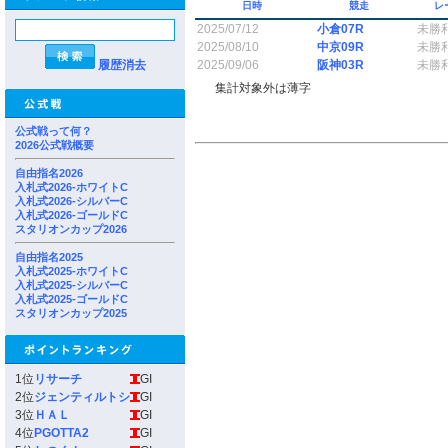
日時
競走
レ
2025/07/12
小倉07R
未勝
2025/08/10
中京09R
未勝
履歴消去
2025/09/06
阪神03R
未勝
集計対象外は薄字
公式戦って何？
2026公式戦概要
自由指名2026
入札式2026-ホワイトC
入札式2026-シルバーC
入札式2026-ゴールドC
スタリオンカップ2026
自由指名2025
入札式2025-ホワイトC
入札式2025-シルバーC
入札式2025-ゴールドC
スタリオンカップ2025
1位
リサーチ
GI
2位
ジェンティルトシ
GI
3位
ＨＡＬ
GI
4位
PGOTTA2
GI