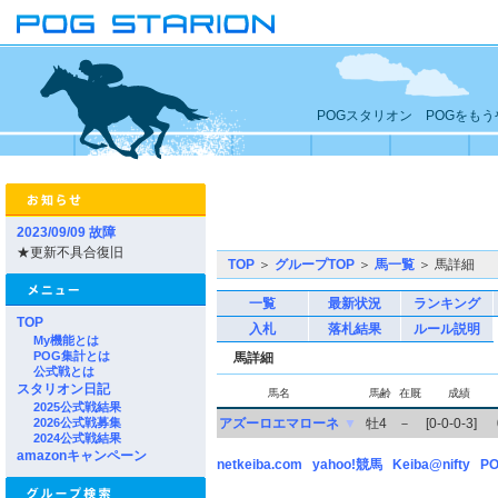
POGスタリオン POGをも
2023/09/09 故障
★更新不具合復旧
TOP
＞
グループTOP
＞
馬一覧
＞ 馬詳細
一覧
最新状況
ランキング
TOP
入札
落札結果
ルール説明
My機能とは
POG集計とは
馬詳細
公式戦とは
スタリオン日記
馬名
馬齢
在厩
成績
2025公式戦結果
2026公式戦募集
アズーロエマローネ
▼
牡4
－
[0-0-0-3]
2024公式戦結果
amazonキャンペーン
netkeiba.com
yahoo!競馬
Keiba@nifty
PO