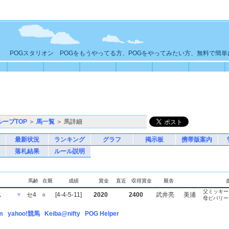
POGスタリオン POGをもうやってる方、POGをやってみたい方、無料で簡
ループTOP
＞
馬一覧
＞ 馬詳細
最新状況
ランキング
グラフ
掲示板
携帯版案内
落札結果
ルール説明
馬齢
在厩
成績
賞金
直近
収得賞金
厩舎
父ミッキー
ス
▼
セ4
○
[4-4-5-11]
2020
2400
武井亮
美浦
母ビバリー
m
yahoo!競馬
Keiba@nifty
POG Helper