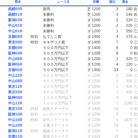
競走
レース名
距離
順位
賞金
函館05R
新馬
芝 1200
3
180
佐
函館01R
未勝利
芝 1200
3
140
佐
新潟03R
未勝利
ダ 1200
2
220
三
中山01R
未勝利
ダ 1200
2
220
三
中山01R
未勝利
ダ 1200
1
550
三
京都08R
特別
なでしこ賞
ダ 1400
3
270
ル
東京09R
特別
オキザリス賞
ダ 1400
7
0
三
京都04R
５００万円以下
ダ 1400
6
0
岩
阪神04R
５００万円以下
ダ 1200
8
0
松
中山06R
５００万円以下
ダ 1200
2
320
三
阪神06R
５００万円以下
ダ 1200
4
120
シ
京都05R
５００万円以下
ダ 1400
13
0
シ
中山12R
５００万円以下
ダ 1200
3
200
三
中山08R
５００万円以下
ダ 1200
3
200
三
東京12R
５００万円以下
ダ 1300
2
320
三
東京05R
５００万円以下
ダ 1400
1
800
三
阪神08R
１０００万円以下
ダ 1200
6
0
横
中山12R
１０００万円以下
ダ 1200
1
1190
三
東京10R
特別
銀蹄ステークス
ダ 1400
12
0
岩
阪神10R
特別
なにわステークス
ダ 1200
9
0
鮫
中山10R
特別
卯月ステークス
ダ 1200
1
1870
三
中山10R
京葉ステークス
ダ 1200
10
0
高
新潟11R
特別
越後ステークス
ダ 1200
7
0
吉
京都11R
栗東ステークス
ダ 1400
11
0
酒