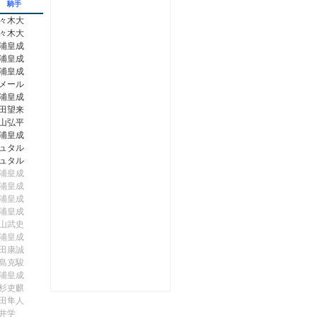
騎手
々木大
々木大
浦皇成
浦皇成
浦皇成
メール
浦皇成
田望来
山弘平
浦皇成
ュタル
ュタル
浦皇成
浦皇成
浦皇成
浦皇成
山武史
浦皇成
田康誠
島克駿
浦皇成
杉吏麒
田隼人
井学