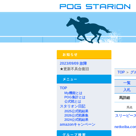
2023/09/09 故障
★更新不具合復旧
TOP
＞
グ
一覧
TOP
入札
My機能とは
POG集計とは
馬詳細
公式戦とは
スタリオン日記
馬名
2025公式戦結果
2026公式戦募集
スリーピー
2024公式戦結果
amazonキャンペーン
netkeiba.co