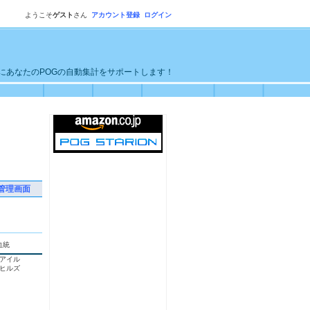
ようこそ
ゲスト
さん
アカウント登録
ログイン
単にあなたのPOGの自動集計をサポートします！
管理画面
血統
アイル
ヒルズ