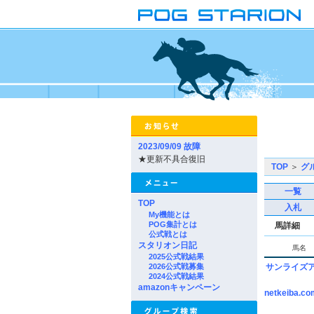
2023/09/09 故障
★更新不具合復旧
TOP
＞
グ
一覧
TOP
入札
My機能とは
POG集計とは
馬詳細
公式戦とは
スタリオン日記
馬名
2025公式戦結果
2026公式戦募集
サンライズ
2024公式戦結果
amazonキャンペーン
netkeiba.co