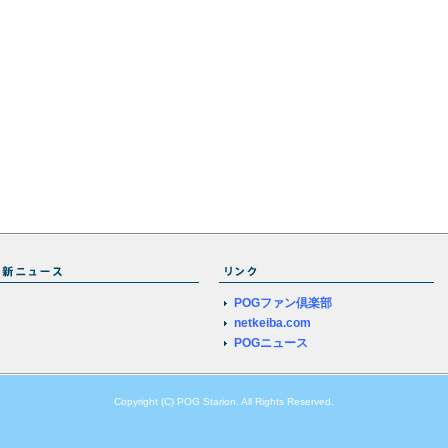
POGファン倶楽部
netkeiba.com
POGニュース
Copyright (C) POG Starion. All Rights Reserved.