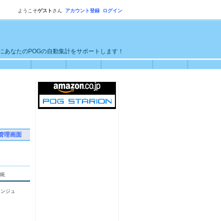
ようこそ
ゲスト
さん
アカウント登録
ログイン
単にあなたのPOGの自動集計をサポートします！
管理画面
統
ロ
ランジュ