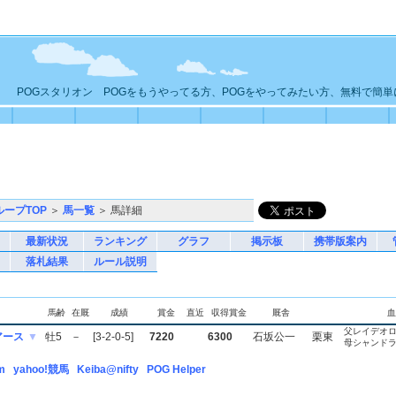
POGスタリオン POGをもうやってる方、POGをやってみたい方、無料で簡
ループTOP
＞
馬一覧
＞ 馬詳細
最新状況
ランキング
グラフ
掲示板
携帯版案内
落札結果
ルール説明
馬齢
在厩
成績
賞金
直近
収得賞金
厩舎
血
父レイデオ
アース
▼
牡5
－
[3-2-0-5]
7220
6300
石坂公一
栗東
母シャンド
m
yahoo!競馬
Keiba@nifty
POG Helper