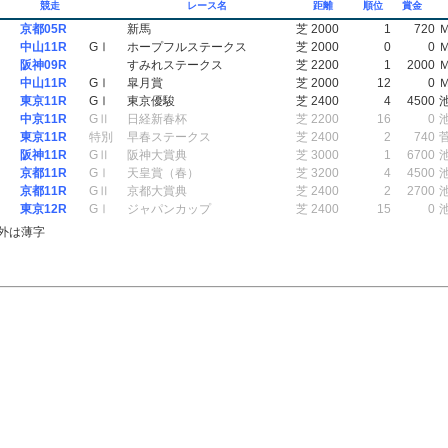
競走
レース名
距離
順位
賞金
京都05R
新馬
芝 2000
1
720
中山11R
GⅠ
ホープフルステークス
芝 2000
0
0
阪神09R
すみれステークス
芝 2200
1
2000
中山11R
GⅠ
皐月賞
芝 2000
12
0
東京11R
GⅠ
東京優駿
芝 2400
4
4500
中京11R
GⅡ
日経新春杯
芝 2200
16
0
東京11R
特別
早春ステークス
芝 2400
2
740
阪神11R
GⅡ
阪神大賞典
芝 3000
1
6700
京都11R
GⅠ
天皇賞（春）
芝 3200
4
4500
京都11R
GⅡ
京都大賞典
芝 2400
2
2700
東京12R
GⅠ
ジャパンカップ
芝 2400
15
0
外は薄字