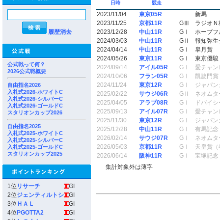
日時
競走
2023/11/04
東京05R
新馬
2023/11/25
京都11R
GⅢ
ラジオＮ
履歴消去
2023/12/28
中山11R
GⅠ
ホープフ
2024/03/03
中山11R
GⅡ
報知弥生
2024/04/14
中山11R
GⅠ
皐月賞
2024/05/26
東京11R
GⅠ
東京優駿
公式戦って何？
2024/09/14
アイル05R
GⅠ
愛チャン
2026公式戦概要
2024/10/06
フラン05R
GⅠ
凱旋門賞
2024/11/24
東京12R
GⅠ
ジャパン
自由指名2026
入札式2026-ホワイトC
2025/02/22
サウジ06R
GⅡ
ネオムタ
入札式2026-シルバーC
2025/04/05
アラブ08R
GⅠ
ドバイシ
入札式2026-ゴールドC
2025/09/13
アイル07R
GⅠ
愛チャン
スタリオンカップ2026
2025/11/30
東京12R
GⅠ
ジャパン
自由指名2025
2025/12/28
中山11R
GⅠ
有馬記念
入札式2025-ホワイトC
2026/02/14
サウジ07R
GⅠ
ネオムタ
入札式2025-シルバーC
2026/05/03
京都11R
GⅠ
天皇賞（
入札式2025-ゴールドC
スタリオンカップ2025
2026/06/14
阪神11R
GⅠ
宝塚記念
集計対象外は薄字
1位
リサーチ
GI
2位
ジェンティルトシ
GI
3位
ＨＡＬ
GI
4位
PGOTTA2
GI