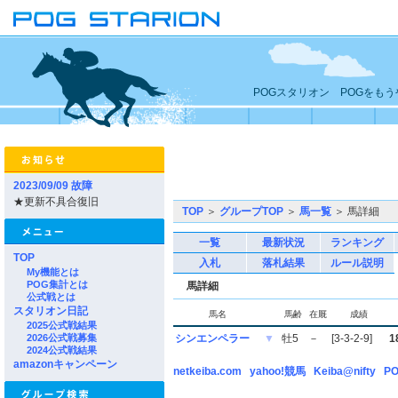
POGスタリオン POGをも
2023/09/09 故障
★更新不具合復旧
TOP
＞
グループTOP
＞
馬一覧
＞ 馬詳細
一覧
最新状況
ランキング
TOP
入札
落札結果
ルール説明
My機能とは
POG集計とは
馬詳細
公式戦とは
スタリオン日記
馬名
馬齢
在厩
成績
2025公式戦結果
2026公式戦募集
シンエンペラー
▼
牡5
－
[3-3-2-9]
1
2024公式戦結果
amazonキャンペーン
netkeiba.com
yahoo!競馬
Keiba@nifty
PO