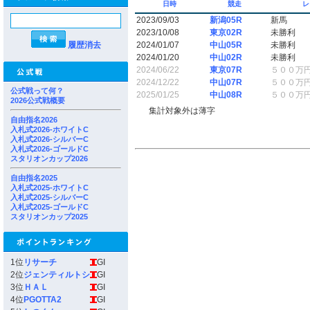
日時
競走
レ
2023/09/03
新潟05R
新馬
2023/10/08
東京02R
未勝利
履歴消去
2024/01/07
中山05R
未勝利
2024/01/20
中山02R
未勝利
2024/06/22
東京07R
５００万
2024/12/22
中山07R
５００万
公式戦って何？
2025/01/25
中山08R
５００万
2026公式戦概要
集計対象外は薄字
自由指名2026
入札式2026-ホワイトC
入札式2026-シルバーC
入札式2026-ゴールドC
スタリオンカップ2026
自由指名2025
入札式2025-ホワイトC
入札式2025-シルバーC
入札式2025-ゴールドC
スタリオンカップ2025
1位
リサーチ
GI
2位
ジェンティルトシ
GI
3位
ＨＡＬ
GI
4位
PGOTTA2
GI