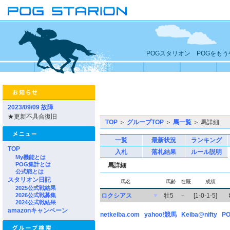
POGスタリオン POGをも
2023/09/09 故障
★更新不具合復旧
TOP
＞
グループTOP
＞
馬一覧
＞ 馬詳細
一覧
最新状況
ランキング
TOP
入札
落札結果
ルール説明
My機能とは
POG集計とは
馬詳細
公式戦とは
スタリオン日記
馬名
馬齢
在厩
成績
2025公式戦結果
2026公式戦募集
ロクシアス
▼
牡5
－
[1-0-1-5]
2024公式戦結果
amazonキャンペーン
netkeiba.com
yahoo!競馬
Keiba@nifty
PO