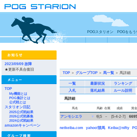
POGスタリオン POGをも
2023/09/09 故障
★更新不具合復旧
TOP
＞
グループTOP
＞
馬一覧
＞ 馬詳細
一覧
最新状況
ランキング
TOP
入札
落札結果
ルール説明
My機能とは
POG集計とは
馬詳細
公式戦とは
スタリオン日記
馬名
馬齢
在厩
成績
賞
2025公式戦結果
2026公式戦募集
アンモシエラ
▼
牝5
－
[5-4-2-7]
669
2024公式戦結果
amazonキャンペーン
netkeiba.com
yahoo!競馬
Keiba@nifty
PO