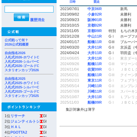
日時
競走
2023/07/01
中京06R
新馬
2023/09/02
小倉02R
未勝利
履歴消去
2023/09/23
阪神01R
未勝利
2023/10/15
京都02R
未勝利
2023/11/05
京都09R
特別
もちの木
2023/12/28
中山11R
GⅠ
ホープフ
公式戦って何？
2024/01/17
船橋11R
GⅢ
ブルーバ
2026公式戦概要
2024/03/20
大井11R
GⅡ
京浜盃（
2024/04/24
大井11R
GⅠ
羽田盃（
自由指名2026
入札式2026-ホワイトC
2024/06/05
大井11R
GⅠ
東京ダー
入札式2026-シルバーC
2024/09/26
船橋11R
GⅢ
マリーン
入札式2026-ゴールドC
2024/11/04
佐賀09R
GⅠ
ＪＢＣＬ
スタリオンカップ2026
2025/02/11
船橋11R
GⅢ
クイーン
自由指名2025
2025/02/23
東京11R
GⅠ
フェブラ
入札式2025-ホワイトC
2025/05/14
川崎11R
GⅡ
エンプレ
入札式2025-シルバーC
2025/07/09
川崎11R
GⅢ
スパーキ
入札式2025-ゴールドC
スタリオンカップ2025
2025/10/07
大井11R
GⅡ
Ｌプレリ
2025/11/03
船橋09R
GⅠ
ＪＢＣＬ
集計対象外は薄字
1位
リサーチ
GI
2位
ジェンティルトシ
GI
3位
ＨＡＬ
GI
4位
PGOTTA2
GI