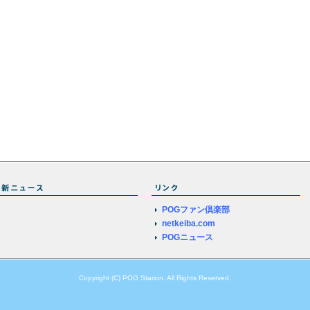
POGファン倶楽部
netkeiba.com
POGニュース
Copyright (C) POG Starion. All Rights Reserved.