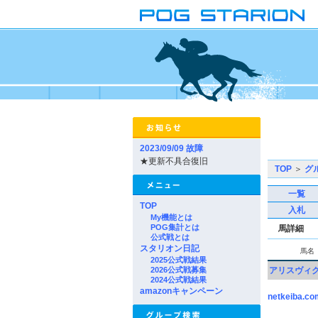
2023/09/09 故障
★更新不具合復旧
TOP
＞
グ
一覧
TOP
入札
My機能とは
POG集計とは
馬詳細
公式戦とは
スタリオン日記
馬名
2025公式戦結果
2026公式戦募集
アリスヴィ
2024公式戦結果
amazonキャンペーン
netkeiba.co