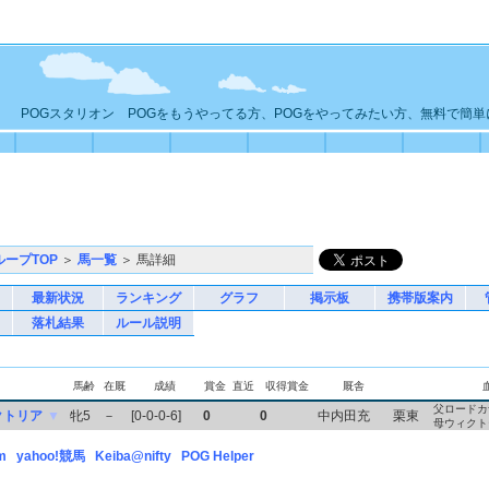
POGスタリオン POGをもうやってる方、POGをやってみたい方、無料で簡
ループTOP
＞
馬一覧
＞ 馬詳細
最新状況
ランキング
グラフ
掲示板
携帯版案内
落札結果
ルール説明
馬齢
在厩
成績
賞金
直近
収得賞金
厩舎
父ロードカ
クトリア
▼
牝5
－
[0-0-0-6]
0
0
中内田充
栗東
母ウィクト
m
yahoo!競馬
Keiba@nifty
POG Helper