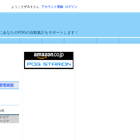
ようこそ
ゲスト
さん
アカウント登録
ログイン
単にあなたのPOGの自動集計をサポートします！
管理画面
血統
ナロア
ーリア