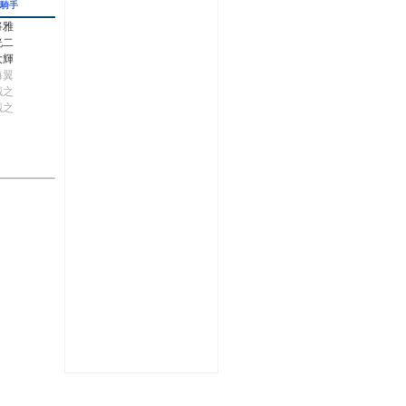
騎手
将雅
洸二
大輝
海翼
誠之
誠之