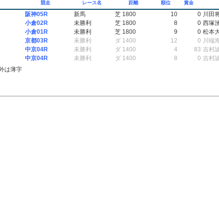
競走
レース名
距離
順位
賞金
阪神05R
新馬
芝 1800
10
0
川田
小倉02R
未勝利
芝 1800
8
0
西塚
小倉01R
未勝利
芝 1800
9
0
松本
京都03R
未勝利
ダ 1400
12
0
川端
中京04R
未勝利
ダ 1400
4
83
吉村
中京04R
未勝利
ダ 1400
8
0
吉村
外は薄字