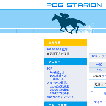
2023/09/09 故障
★更新不具合復旧
TOP
＞
グ
一覧
TOP
入札
My機能とは
POG集計とは
ken-zi
プ
公式戦とは
スタリオン日記
2025公式戦結果
2026公式戦募集
No
2024公式戦結果
馬
amazonキャンペーン
5
エイヨー