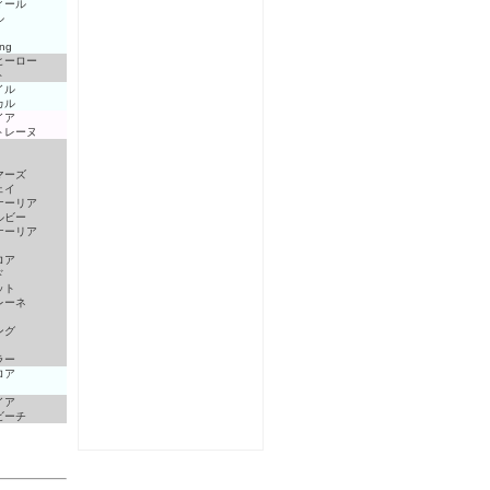
ィール
ル
ng
ヒーロー
ト
イル
カル
イア
トレーヌ
マーズ
ェイ
ナーリア
ルビー
ナーリア
ロア
ド
ット
レーネ
ング
ラー
ロア
イア
ビーチ