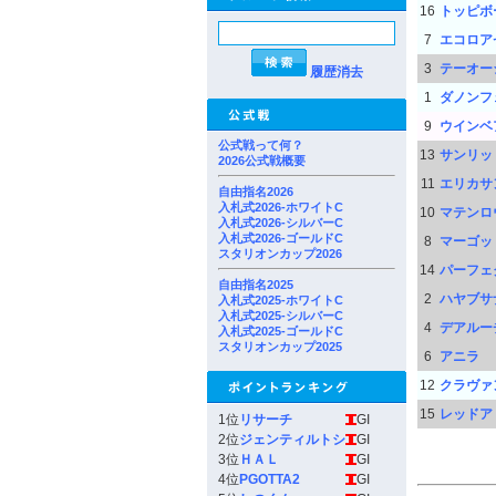
16
トッピボ
7
エコロア
3
テーオー
履歴消去
1
ダノンフ
9
ウインベ
公式戦って何？
13
サンリッ
2026公式戦概要
11
エリカサ
自由指名2026
入札式2026-ホワイトC
10
マテンロ
入札式2026-シルバーC
入札式2026-ゴールドC
8
マーゴッ
スタリオンカップ2026
14
パーフェ
自由指名2025
2
ハヤブサ
入札式2025-ホワイトC
入札式2025-シルバーC
4
デアルー
入札式2025-ゴールドC
スタリオンカップ2025
6
アニラ
12
クラヴァ
15
レッドア
1位
リサーチ
GI
2位
ジェンティルトシ
GI
3位
ＨＡＬ
GI
4位
PGOTTA2
GI