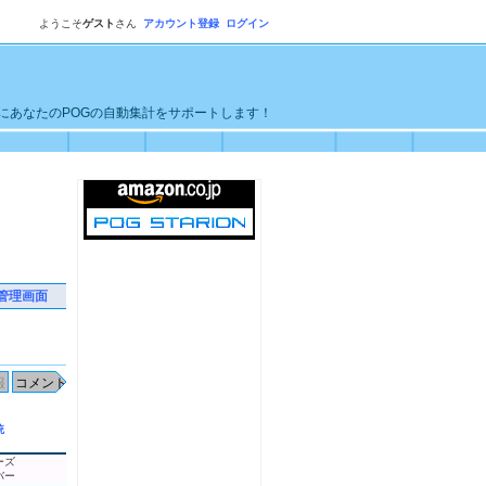
ようこそ
ゲスト
さん
アカウント登録
ログイン
単にあなたのPOGの自動集計をサポートします！
管理画面
統
ーズ
バー