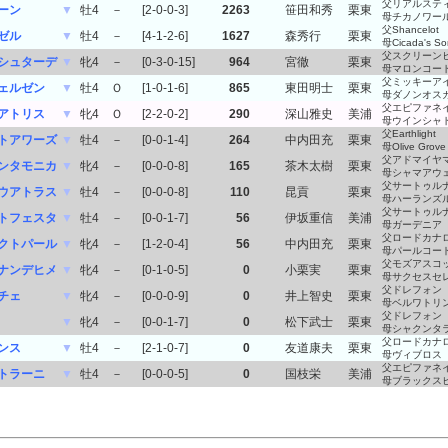
父リアルステ
ーン
▼
牡4
－
[2-0-0-3]
2263
笹田和秀
栗東
母チカノワー
父Shancelot
ゼル
▼
牡4
－
[4-1-2-6]
1627
森秀行
栗東
母Cicada's So
父スクリーン
シュターデ
▼
牝4
－
[0-3-0-15]
964
宮徹
栗東
母マロンコー
父ミッキーア
ェルゼン
▼
牡4
Ｏ
[1-0-1-6]
865
東田明士
栗東
母ダノンオス
父エピファネ
アトリス
▼
牝4
Ｏ
[2-2-0-2]
290
深山雅史
美浦
母ウインシャ
父Earthlight
トアワーズ
▼
牡4
－
[0-0-1-4]
264
中内田充
栗東
母Olive Grove
父アドマイヤ
ンタモニカ
▼
牝4
－
[0-0-0-8]
165
茶木太樹
栗東
母シャマアウ
父サートゥル
ウアトラス
▼
牡4
－
[0-0-0-8]
110
昆貢
栗東
母ハーランズ
父サートゥル
トフェスタ
▼
牡4
－
[0-0-1-7]
56
伊坂重信
美浦
母ガーデニア
父ロードカナ
クトパール
▼
牝4
－
[1-2-0-4]
56
中内田充
栗東
母パールコー
父モズアスコ
ナンデヒメ
▼
牝4
－
[0-1-0-5]
0
小栗実
栗東
母サクセスセ
父ドレフォン
チェ
▼
牝4
－
[0-0-0-9]
0
井上智史
栗東
母ベルワトリ
父ドレフォン
▼
牝4
－
[0-0-1-7]
0
松下武士
栗東
母シャクンタ
父ロードカナ
ンス
▼
牡4
－
[2-1-0-7]
0
友道康夫
栗東
母ヴィブロス
父エピファネ
トラーニ
▼
牡4
－
[0-0-0-5]
0
国枝栄
美浦
母ブラックス