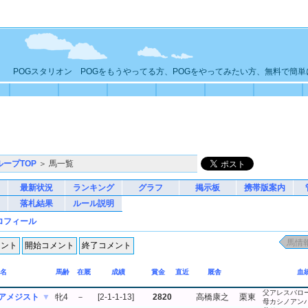
POGスタリオン POGをもうやってる方、POGをやってみたい方、無料で簡
ループTOP
＞ 馬一覧
最新状況
ランキング
グラフ
掲示板
携帯版案内
落札結果
ルール説明
ロフィール
名
馬齢
在厩
成績
賞金
直近
厩舎
血
父アレスバロ
アメジスト
▼
牝4
－
[2-1-1-13]
2820
高橋康之
栗東
母カシノアン