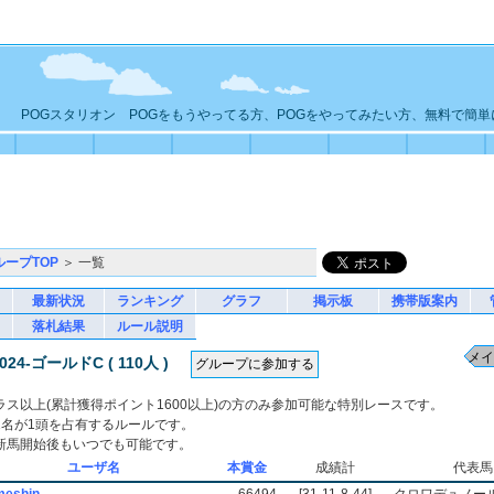
POGスタリオン POGをもうやってる方、POGをやってみたい方、無料で簡
ループTOP
＞ 一覧
最新状況
ランキング
グラフ
掲示板
携帯版案内
落札結果
ルール説明
24-ゴールドC ( 110人 )
ラス以上(累計獲得ポイント1600以上)の方のみ参加可能な特別レースです。
1名が1頭を占有するルールです。
新馬開始後もいつでも可能です。
ユーザ名
本賞金
成績計
代表馬