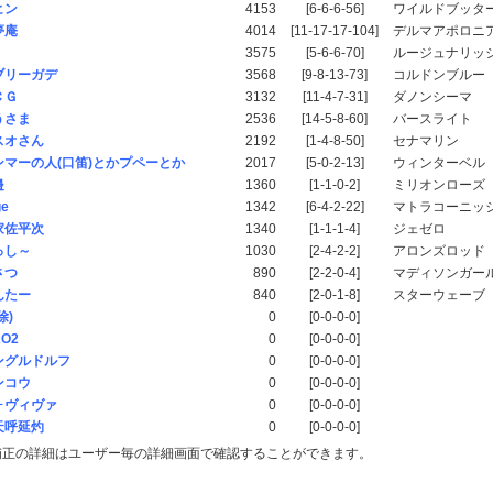
ヒン
4153
[6-6-6-56]
ワイルドブッタ
夢庵
4014
[11-17-17-104]
デルマアポロニ
3575
[5-6-6-70]
ルージュナリッ
ブリーガデ
3568
[9-8-13-73]
コルドンブルー
ＣＧ
3132
[11-4-7-31]
ダノンシーマ
うさま
2536
[14-5-8-60]
バースライト
スオさん
2192
[1-4-8-50]
セナマリン
ンマーの人(口笛)とかプペーとか
2017
[5-0-2-13]
ウィンターベル
邉
1360
[1-1-0-2]
ミリオンローズ
ge
1342
[6-4-2-22]
マトラコーニッ
家佐平次
1340
[1-1-1-4]
ジェゼロ
っし～
1030
[2-4-2-2]
アロンズロッド
さつ
890
[2-2-0-4]
マディソンガー
んたー
840
[2-0-1-8]
スターウェーブ
除)
0
[0-0-0-0]
RO2
0
[0-0-0-0]
ングルドルフ
0
[0-0-0-0]
ンコウ
0
[0-0-0-0]
ォヴィヴァ
0
[0-0-0-0]
天呼延灼
0
[0-0-0-0]
補正の詳細はユーザー毎の詳細画面で確認することができます。