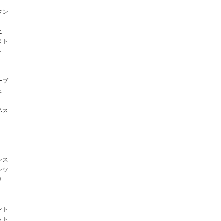
ウン
ニ
スト
ト
ーブ
ェ
ベス
ンス
ンツ
サ
ント
ット