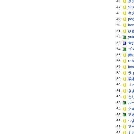
46
ダ
47
SE
48
キ
49
pog
50
ken
51
ひ
52
yuk
53
★
54
ゴ
55
赤
56
rab
57
lov
58
ラ
59
坂
60
Ｊ
61
き
62
と
63
ル
64
ク
65
ア
66
つ
67
ア
68
ミ