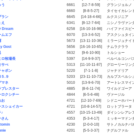
ゅう
6661
[12-7-8-59]
グランジョルノ
H
6660
[8-8-5-27]
タイセイカレン
ブラン
6645
[14-18-4-66]
ルクスジニア
ょえ
6341
[8-12-7-64]
ニシノラヴァン
y Dream
6258
[16-10-16-98]
ハイファイスピ
ームエフ
6070
[13-3-6-52]
アスクシュタイ
屑
5673
[13-11-10-36]
ミラージュナイ
y Gost
5656
[16-16-10-65]
ナムラクララ
呂
5632
[9-6-10-90]
トルショー
ヒロ牧場長
5397
[14-9-9-37]
ベルベルコンパ
モサべ
5313
[11-10-11-87]
グローリーリン
チャポン
5220
[7-1-1-8]
ジャナドリア
N５.９
5203
[23-11-10-73]
カルプスペルシ
グマネ
5010
[13-9-6-70]
アートレスマイ
ラブレスター
4885
[8-6-11-74]
ワイルドゴーア
ーロクシチー
4844
[6-5-6-48]
ヴァージル
めお
4721
[12-10-7-69]
シドニーホバー
ースシェイカー
4721
[10-8-14-57]
ロットブラータ
♪
4557
[10-15-13-49]
ダイシンレアレ
かさん
4353
[5-3-4-17]
ミッキーマドン
tomin
4230
[2-0-0-10]
サトノカルナバ
nie
4201
[5-5-3-37]
ナグルファル