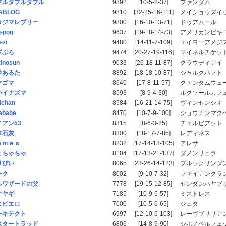
ブルダブルダブル
9892
[10-5-2-37]
ファンダム
ABLOG
9810
[32-25-16-111]
メイショウズイ
タジマレブリー
9800
[16-10-13-71]
ドゥアムール
-pog
9637
[19-18-14-73]
アメリカンビキ
-zi
9480
[14-11-7-109]
エイヨーアメジ
ざぷろ
9474
[20-27-19-116]
マイネルチケッ
inosun
9033
[26-18-11-87]
クラウディアイ
彡あるた
8892
[18-18-10-87]
シャルクハフト
マゴマ
8640
[17-8-11-57]
クァンタムウェ
いイナズマ
8593
[8-9-4-30]
ルクソールカフ
ichan
8584
[16-21-14-75]
ヴィンセンシオ
ebabe
8470
[10-7-9-100]
ショウナンマク
イアン53
8315
[8-6-3-25]
チェルビアット
本石灰
8300
[18-17-7-85]
レディネス
ａｍｅｓ
8232
[17-14-13-105]
テレサ
よちゃちゃ
8104
[17-13-21-137]
ダノンリュラ
りぴい
8065
[23-26-14-123]
ブルックリンダ
ーク
8002
[9-10-7-32]
ファイアンクラ
ルワザードの父
7778
[19-15-12-85]
ゼンダンハヤブ
オヤギ
7185
[10-9-6-57]
ミストレス
よピエロ
7000
[10-5-6-65]
ジュタ
ーキテクト
6997
[12-10-6-103]
レーヴブリリア
スタートラッド
6806
[14-8-9-90]
シホノペルフェ