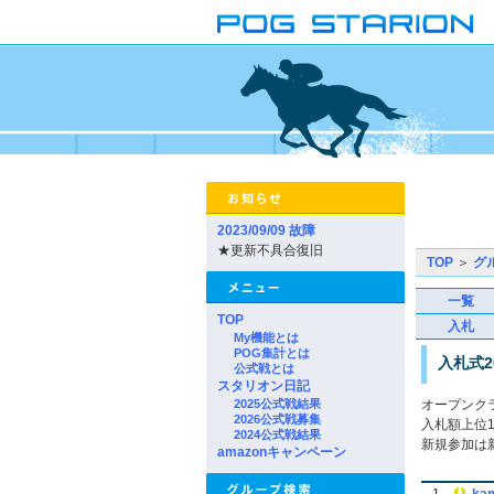
2023/09/09 故障
★更新不具合復旧
TOP
＞
グ
一覧
TOP
入札
My機能とは
POG集計とは
入札式20
公式戦とは
スタリオン日記
2025公式戦結果
オープンク
2026公式戦募集
入札額上位
2024公式戦結果
新規参加は
amazonキャンペーン