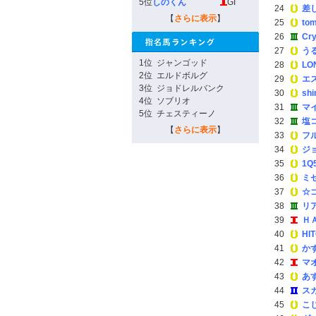
5位
しのくん
GI
24
差
【
さらに表示
】
25
tom
26
Cry
27
う
1位
ジャンゴッド
28
LO
2位
エルドボルグ
29
エ
3位
ジョドレルバンク
30
sh
4位
ソブリオ
31
マ
5位
チェスティーノ
32
塩
【
さらに表示
】
33
フ
34
ジ
35
1Q
36
ミ
37
☆
38
リ
39
Ｈ
40
HI
41
か
42
マ
43
あ
44
ス
45
こ