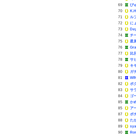
69
ぴ
70
K.
71
ル
72
に
73
Da
74
チ
75
星
76
Gra
77
比
78
サ
79
キ
80
ガ
81
WI
82
ポ
83
サ
84
ゴ
85
か
85
ア
87
ポチ
88
た
89
sya
90
Ron