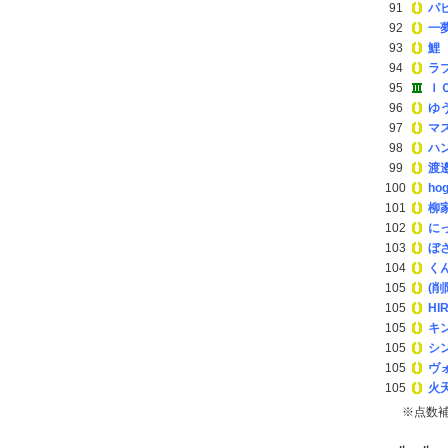
91
パ
92
一
93
鯉
94
ラ
95
Ｉ
96
ゆ
97
マ
98
ハ
99
渡
100
ho
101
柳
102
に
103
ぼ
104
く
105
(削
105
HI
105
キ
105
シ
105
ヴ
105
火
※点数