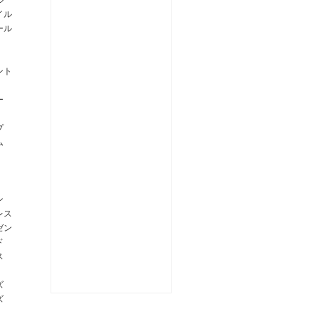
ル
イル
ール
ント
ー
プ
ム
ン
レス
ゼン
ド
ス
ズ
ズ