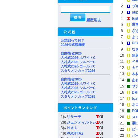
1
ka
2
ブ
3
su
4
fuj
履歴消去
5
世
6
ざ
7
よ
公式戦って何？
8
PE
2026公式戦概要
9
な
自由指名2026
10
魚
入札式2026-ホワイトC
11
イ
入札式2026-シルバーC
入札式2026-ゴールドC
12
カ
スタリオンカップ2026
13
木
自由指名2025
14
あ
入札式2025-ホワイトC
15
サ
入札式2025-シルバーC
入札式2025-ゴールドC
16
DR
スタリオンカップ2025
17
to.
18
ネ
19
PO
1位
リサーチ
GI
20
ス
2位
ジェンティルトシ
GI
21
潮E
3位
ＨＡＬ
GI
22
ピ
4位
PGOTTA2
GI
23
バ