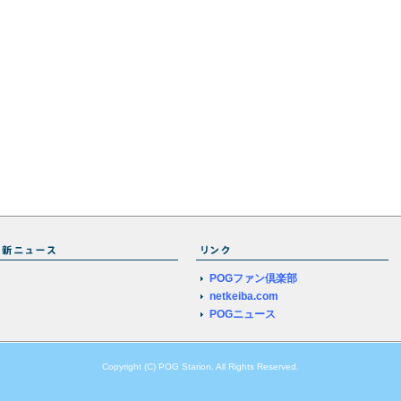
POGファン倶楽部
netkeiba.com
POGニュース
Copyright (C) POG Starion. All Rights Reserved.