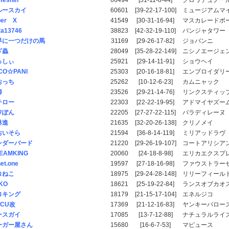
meshin
66494
[31-11-8-44]
クロワデュノー
ルースカイ
60601
[39-22-17-100]
ミュージアムマ
per X
41549
[30-31-16-94]
マスカレードボ
ita13746
38823
[42-32-19-110]
パンジャタワー
界に一つだけの馬
31169
[29-26-17-82]
ジョバンニ
ざ蟲
28049
[35-28-22-149]
ニシノエージェ
っしぃ
25921
[29-14-11-91]
ショウヘイ
CO☆PANI
25303
[20-16-18-81]
エンブロイダリ
おっち
25262
[10-12-6-23]
カムニャック
師
23526
[29-21-14-76]
リンクスティッ
チロー
22303
[22-22-19-95]
アドマイヤズー
ワぽん
22205
[27-27-22-115]
パラディレーヌ
林進
21635
[32-20-26-138]
クリノメイ
おいそら
21594
[36-8-14-119]
ミリアッドラヴ
ンダーバード
21220
[29-26-19-107]
コートアリシア
EAMKING
20060
[24-18-8-98]
エリカエクスプ
net.one
19597
[27-18-16-98]
ファウストラー
コねこ
18975
[29-24-28-148]
リリーフィール
KO
18621
[25-19-22-84]
ランスオブカオ
ロキング
18179
[21-15-17-104]
エネルジコ
CU改
17369
[21-12-16-83]
ヤンキーバロー
ースガイ
17085
[13-7-12-88]
ナチュラルライ
ーガー屋さん
15680
[16-6-7-53]
マピュース