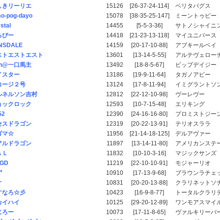
しきリーリエ
15126
[26-37-24-114]
ベリタバグス
o-pog-dayo
15078
[38-35-25-147]
ミーントゥビー
stal
14455
[5-5-3-36]
サトノシャイニ
るぴー
14418
[21-23-13-118]
マイユニバース
NSDALE
14159
[20-17-10-88]
アブキールベイ
ストエストエスト
13601
[13-14-5-55]
アルテヴェロー
in@一口馬主
13492
[18-8-5-67]
ビップデイジー
イスター
13186
[19-9-11-64]
タガノアビー
コージ２号
13124
[17-8-11-94]
イミグラントソ
ルネルソン吉村
12812
[22-12-10-98]
ヴーレヴー
ョックロック
12593
[10-7-15-48]
エリキング
52
12390
[24-16-16-80]
プロミストジー
セスドラゴン
12319
[20-22-13-91]
テリオスララ
ゴマ☆
11956
[21-14-18-125]
デルアヴァー
アルドラゴン
11897
[13-14-11-80]
アメリカンステ
ＡＬ
11832
[10-10-3-16]
マジックサンズ
TGD
11219
[22-10-10-91]
モジャーリオ
ず
10910
[17-13-9-68]
ブラウンラチェ
オ
10831
[20-20-13-88]
クラリネットソ
すなろ☆彡
10423
[16-9-8-77]
トータルクラリ
カイハイ
10125
[29-20-12-89]
ワンモアスマイ
じろー
10073
[17-11-8-65]
ヴァルキリーバ